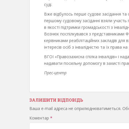
суді.
Вже відбулось перше судове засідання та 
першому судовому засіданні взяли участь п
в якості підтримки громадськості з інвалід
Вознюк поспілкувався з представниками Фон
керівниками реабілітаційних закладів для 
інтересів осіб з інвалідністю та їх права на
ВГОІ «Правозахисна спілка інвалідів» і над
надавати посильну допомогу в захисті прав 
Прес-центр
ЗАЛИШИТИ ВІДПОВІДЬ
Ваша e-mail адреса не оприлюднюватиметься.
Обо
Коментар
*