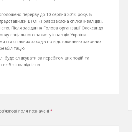
оголошено перерву до 10 серпня 2016 року. В
редставники ВГОІ «Правозахисна спілка інвалідів»,
ністю. Після засідання Голова організації Олександр
ду соціального захисту інвалідів України,
вжиття спільних заходів по відстоюванню законних
 реабілітацію.
алі буде слідкувати за перебігом цих подій та
осіб з інвалідністю.
в’язкові поля позначені
*