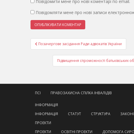
Повідомити мене про нові коментарі по email.
Повідомляти мене про нові записи електронно
Навігація
​Позачергове засідання Ради адвокатів України
записів
Підвищення спроможності батьківських об’є
ПСІ
ПРАВОЗАХИСНА СПІЛКА ІНВАЛІДІВ
ІНФОРМАЦІЯ
ІНФОРМАЦІЯ
СТАТУТ
СТРУКТУРА
ЗАКОНО
ПРОЕКТИ
ПРОЕКТИ
ОСВІТНІ ПРОЕКТИ
ДОПОМОГА СИР