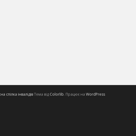
а спілка інвалідів
Тема від
Colorlib
. Працює на
WordPress