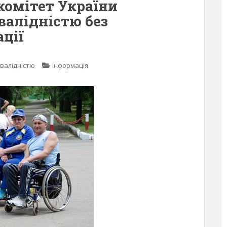
омітет України
валідністю без
ації
нвалідністю
Інформація