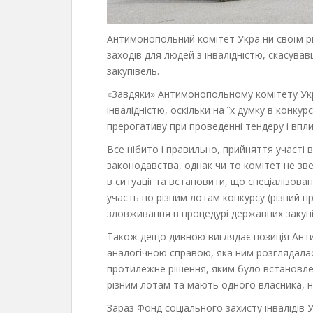
Антимонопольний комітет України своїм р
заходів для людей з інвалідністю, скасув
закупівель.
«Завдяки» Антимонопольному комітету Укра
інвалідністю, оскільки на їх думку в конку
прерогативу при проведенні тендеру і впли
Все нібито і правильно, прийняття участі 
законодавства, однак чи то комітет не зве
в ситуації та встановити, що спеціалізова
участь по різним лотам конкурсу (різний 
зловживання в процедурі державних закупі
Також дещо дивною виглядає позиція Анти
аналогічною справою, яка ним розглядала
протилежне рішення, яким було встановлен
різним лотам та мають одного власника, н
Зараз Фонд соціального захисту інвалідів