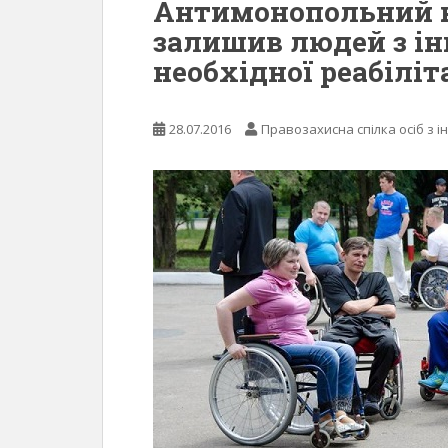
Антимонопольний к
залишив людей з ін
необхідної реабіліт
28.07.2016
Правозахисна спілка осіб з і