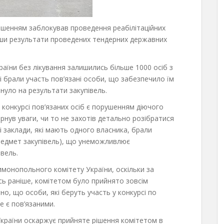
ішенням заблокував проведення реабілітаційних
авши результати проведених тендерних державних
їни без лікування залишились більше 1000 осіб з
рсі брали участь пов’язані особи, що забезпечило їм
нуло на результати закупівель.
в конкурсі пов’язаних осіб є порушенням діючого
рнув уваги, чи то не захотів детально розібратися
ні заклади, які мають одного власника, брали
предмет закупівель), що унеможливлює
вель.
монопольного комітету України, оскільки за
сь раніше, комітетом було прийнято зовсім
о, що особи, які беруть участь у конкурсі по
е є пов’язаними.
 України оскаржує прийняте рішення комітетом в