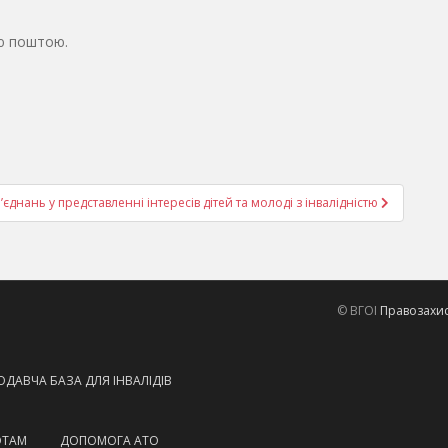
ю поштою.
днань у представленні інтересів дітей та молоді з інвалідністю
© ВГОІ
Правозахисн
ДАВЧА БАЗА ДЛЯ ІНВАЛІДІВ
ОТАМ
ДОПОМОГА АТО