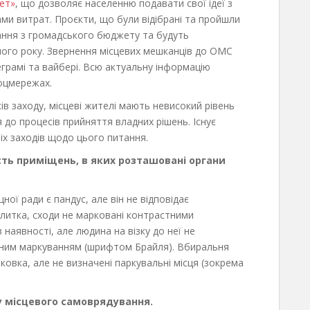
ет»
, що дозволяє населенню подавати свої ідеї з
ми витрат. Проєкти, що були відібрані та пройшли
ання з громадського бюджету та будуть
ого року. Звернення місцевих мешканців до ОМС
грамі та вайбері. Всю актуальну інформацію
оцмережах.
ів заходу, місцеві жителі мають невисокий рівень
 до процесів прийняття владних рішень. Існує
іх заходів щодо цього питання.
сть приміщень, в яких розташовані органи
ої ради є пандус, але він не відповідає
литка, сходи не марковані контрастними
наявності, але людина на візку до неї не
стним маркуванням (шрифтом Брайля). Вбиральня
рковка, але не визначені паркувальні місця (зокрема
у місцевого самоврядування.