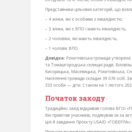
Представники цільових категорій, що взяли
– 4 жінки, які є особами з інвалідністю;
– 3 жінки, які є ВПО і мають інвалідність;
– 2 чоловіки, які мають інвалідність;
– 1 чоловік ВПО.
Довідка:
Рокитнівська громада утворена 1
та Томашгородська селищні ради, Біловізьк
Кисорицька, Масевицька, Рокитнівська, Сн
Населення громади складає 39 076 осіб. Заг
333 особи — діти. Станом на 1 лютого 202
Початок заходу
Традиційно захід відкривав голова ВГОІ «П
Він привітав учасників, подякував їм за а
цілі й завдання Проєкту USAID «ГОВЕРЛА».
Присутні вшанували хвилиною мовчання вої