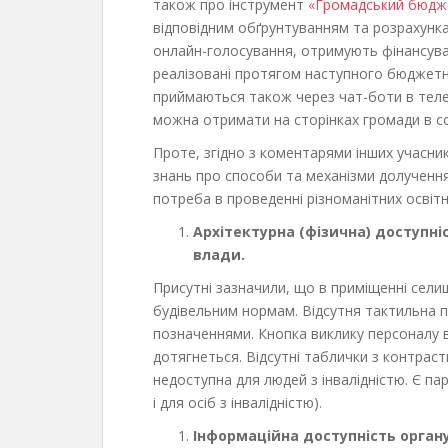
також про інструмент
«Громадський бюдж
відповідним обґрунтуванням та розрахунка
онлайн-голосування, отримують фінансув
реалізовані протягом наступного бюджетн
приймаються також через чат-боти в теле
можна отримати на сторінках громади в с
Проте, згідно з коментарями інших учасник
знань про способи та механізми долучення
потреба в проведенні різноманітних освітн
Архітектурна (фізична) доступні
влади.
Присутні зазначили, що в приміщенні селищн
будівельним нормам. Відсутня тактильна п
позначеннями. Кнопка виклику персоналу в 
дотягнеться. Відсутні таблички з контра
недоступна для людей з інвалідністю. Є па
і для осіб з інвалідністю).
Інформаційна доступність орган