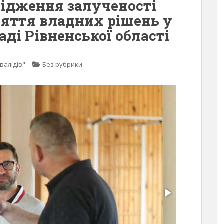
лідження залученості
няття владних рішень у
ді Рівненської області
валідів"
Без рубрики