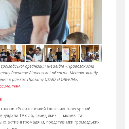
 громадської організації інвалідів «Правозахисна
го типу Рокитне Рівненської області. Метою заходу
ення в рамках Проєкту USAID «ГОВЕРЛА».
посиланням
.
я
установи «Рокитнівський інклюзивно-ресурсний
ідвідали 19 осіб, серед яких — місцеві та
ьно активні громадяни, представники громадських
 та жінки.