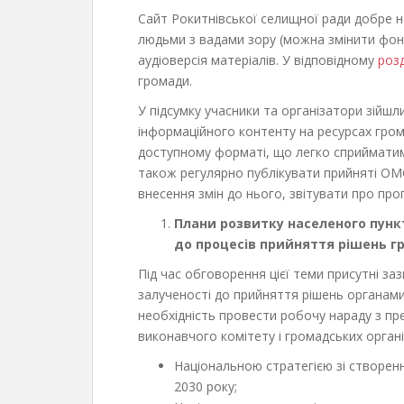
Сайт Рокитнівської селищної ради добре 
людьми з вадами зору (можна змінити фон,
аудіоверсія матеріалів. У відповідному
розд
громади.
У підсумку учасники та організатори зійшл
інформаційного контенту на ресурсах гром
доступному форматі, що легко сприйматим
також регулярно публікувати прийняті ОМ
внесення змін до нього, звітувати про пр
Плани розвитку населеного пункт
до процесів прийняття рішень г
Під час обговорення цієї теми присутні за
залученості до прийняття рішень органами
необхідність провести робочу нараду з пре
виконавчого комітету і громадських органі
Національною стратегією зі створенн
2030 року;