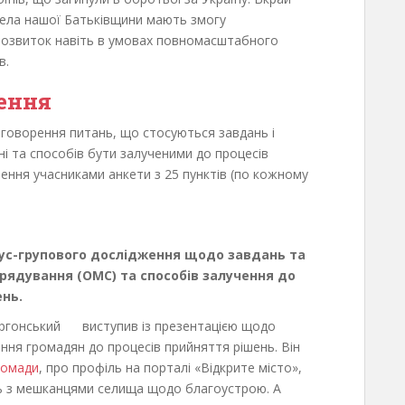
села нашої Батьківщини мають змогу
розвиток навіть в умовах повномасштабного
в.
ення
говорення питань, що стосуються завдань і
ні та способів бути залученими до процесів
ення учасниками анкети з 25 пунктів (по кожному
ус-групового дослідження щодо завдань та
рядування (ОМС) та способів залучення до
нь.
Таргонський виступив із презентацією щодо
ння громадян до процесів прийняття рішень. Він
ромади
, про профіль на порталі «Відкрите місто»,
ть з мешканцями селища щодо благоустрою. А