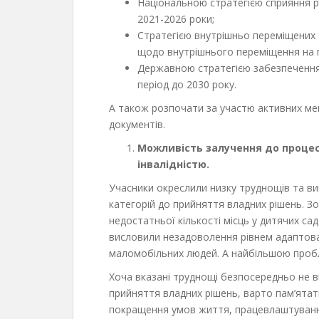
Національною стратегією сприяння ро
2021-2026 роки;
Стратегією внутрішньо переміщених
щодо внутрішнього переміщення на п
Державною стратегією забезпечення 
період до 2030 року.
А також розпочати за участю активних ме
документів.
Можливість залучення до процесі
інвалідністю.
Учасники окреслили низку труднощів та вик
категорій до прийняття владних рішень. З
недостатньої кількості місць у дитячих са
висловили незадоволення рівнем адаптова
маломобільних людей. А найбільшою проб
Хоча вказані труднощі безпосередньо не 
прийняття владних рішень, варто пам’ята
покращення умов життя, працевлаштуванн