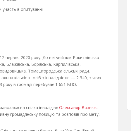
 участь в опитуванні:
2 червня 2020 року. До неї увійшли Рокитнівська
а, Блажівська, Борівська, Карпилівська,
овидовицька, Томашгородська сільські ради.
альна кількість осіб з інвалідністю — 2 340, з яких
3 року в громаді перебуває 1 651 ВПО.
равозахисна спілка інвалідів»
Олександр Вознюк
.
ктивну громадянську позицію та розповів про мету,
нів, що загинули в боротьбі за Україну. Вкрай