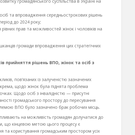
звитку громадянського суспільства в Україні на
 осіб та впровадження середньострокових рішень
еріод до 2024 року;
рівних прав та можливостей жінок і чоловіків на
шканців громади впровадження цих стратегічних
в прийняття рішень ВПО, жінок та осіб з
ликів, пов’язаних із залученістю зазначених
окрема, щодо жінок була піднята проблема
дочках. Щодо осіб з інвалідністю — присутні
ності громадського простору до пересування
лемою ВПО було зазначено брак робочих місць.
впливають на можливість громадян долучатися до
ти, що кінцевою метою цього процесу є
я та користування громадським простором усіх