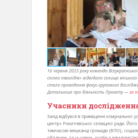
16 червня 2023 року команда Всеукраїнської
спілка інвалідів» відвідала селище місько
стало проведення фокус-групового дослідж
Детальніше про діяльність Проєкту —
за 
Учасники дослідженн
Захід відбувся в приміщенні комунальної 
центр» Рокитнівської селищної ради. Його в
тимчасові мешканці громади (ВПО), соціал
об’єднань та їх члени, особи з інвалідністю