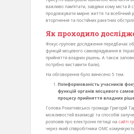
важливо пам’ятати, завдяки кому міста й 
продовжувати мирне життя та всебічний 
вторгнення та постійних ракетних обстрілі
Як проходило дослідж
Фокус-групове дослідження передбачає об
функцій місцевого самоврядування в Украї
прийняття владних рішень. А також заповн
потрібно виставити бали).
На обговорення було винесено 5 тем.
Поінформованість учасників фок
функцій органів місцевого самов
процесу прийняття владних ріше
Голова Рокитнівської громади Григорій 
можливостей взаємодії та способів залуче
розповів про електронні петиції на
сайті г
через який співробітники ОМС комунікую