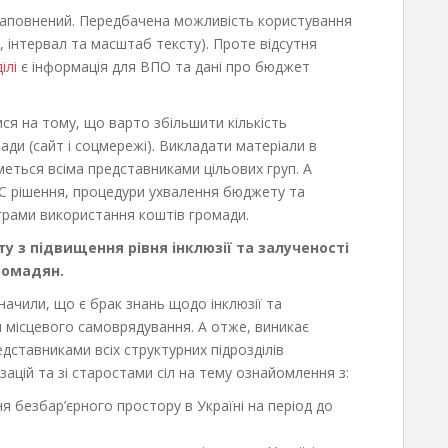
наповнений. Передбачена можливість користування
 інтервал та масштаб тексту). Проте відсутня
ілі
є інформація для ВПО та дані про бюджет
ися на тому, що варто збільшити кількість
ади (сайт і соцмережі). Викладати матеріали в
еться всіма представниками цільових груп. А
С рішення, процедури ухвалення бюджету та
ограми використання коштів громади.
у з підвищення рівня інклюзії та залученості
ромадян.
значили, що є брак знань щодо інклюзії та
 місцевого самоврядування. А отже, виникає
дставниками всіх структурних підрозділів
зацій та зі старостами сіл на тему ознайомлення з:
я безбар’єрного простору в Україні на період до