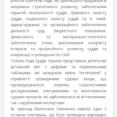
роботи Комітетів Ради, які здебільшого працювали в
напрямках стратегічного розвитку, забезпечення
гарантій незалежності суддів, правового захисту
суддів, соціального захисту суддів та їх сімей,
адміністрування та організаційного забезпечення
діяльності суду, бюджетного планування,
фінансового та матеріально-технічного
забезпечення, етики, врегулювання конфлікту
інтересів та професійного розвитку суддів та
комунікації з громадськістю і ЗМІ.
Голова Ради суддів України представила делегатам
детальний звіт з цифрами та порівняльними
таблицями, які засвідчили певне “потепління” у
сприйнятті громадянами судової влади, що
підтверджувалося, зокрема, соціологічними
дослідженнями, опитуваннями та моніторингом
судових процесів, які здійснювалися як вітчизняними,
так і зарубіжними експертами.
Як приклад Валентина Сімоненко навела одне з
останніх опитувань, що було проведено відповідно