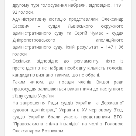
другому турі голосування набрали, відповідно, 119 і
92 голоси.
Адміністративну юстицію представляли: Олександр
Сасевич – суддя Львівського окружного
адміністративного суду та Сергій Чумак – суддя
Дніпропетровського апеляційного
адміністративного суду. Їхній результат – 147 і 96
голоси.
Оскільки, відповідно до регламенту, ніхто із
претендентів не набрав необхідну кількість голосів,
кандидатів визнано такими, що не обрані.
Таким чином, дві посади членів Вищої ради
правосуддя залишаються вакантними до наступного
з’їзду суддів України.
На запрошення Ради суддів України та Державної
судової адміністрації України в ХV черговому З’їзді
суддів України брали участь представники ВГОІ
“Правозахисна спілка інвалідів” на чолі з Головою
Олександром Вознюком.