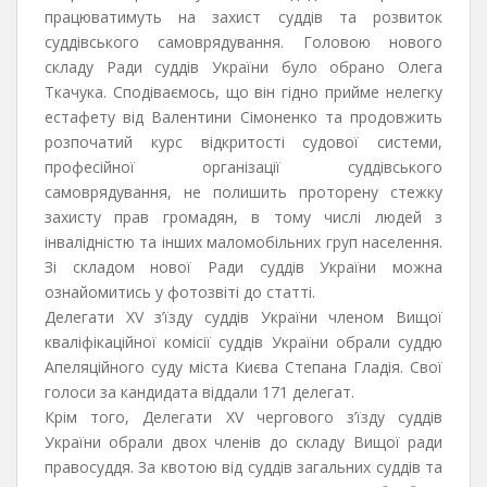
працюватимуть на захист суддів та розвиток
суддівського самоврядування. Головою нового
складу Ради суддів України було обрано Олега
Ткачука. Сподіваємось, що він гідно прийме нелегку
естафету від Валентини Сімоненко та продовжить
розпочатий курс відкритості судової системи,
професійної організації суддівського
самоврядування, не полишить проторену стежку
захисту прав громадян, в тому числі людей з
інвалідністю та інших маломобільних груп населення.
Зі складом нової Ради суддів України можна
ознайомитись у фотозвіті до статті.
Делегати XV з’їзду суддів України членом Вищої
кваліфікаційної комісії суддів України обрали суддю
Апеляційного суду міста Києва Степана Гладія. Свої
голоси за кандидата віддали 171 делегат.
Крім того, Делегати XV чергового з’їзду суддів
України обрали двох членів до складу Вищої ради
правосуддя. За квотою від суддів загальних суддів та