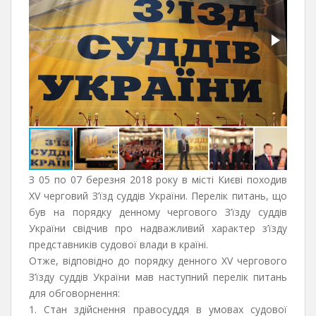
З 05 по 07 березня 2018 року в місті Києві походив
ХV черговий З’їзд суддів України. Перелік питань, що
був на порядку денному чергового З’їзду суддів
України свідчив про надважливий характер з’їзду
представників судової влади в країні.
Отже, відповідно до порядку денного ХV чергового
З’їзду суддів України мав наступний перелік питань
для обговорнення:
1. Стан здійснення правосуддя в умовах судової