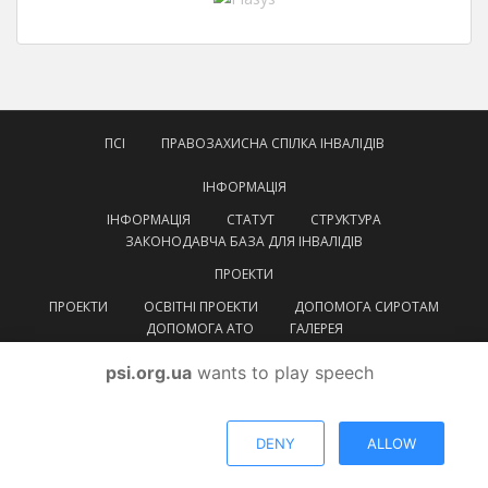
ПСІ
ПРАВОЗАХИСНА СПІЛКА ІНВАЛІДІВ
ІНФОРМАЦІЯ
ІНФОРМАЦІЯ
СТАТУТ
СТРУКТУРА
ЗАКОНОДАВЧА БАЗА ДЛЯ ІНВАЛІДІВ
ПРОЕКТИ
ПРОЕКТИ
ОСВІТНІ ПРОЕКТИ
ДОПОМОГА СИРОТАМ
ДОПОМОГА АТО
ГАЛЕРЕЯ
КОНТАКТИ
psi.org.ua
wants to play speech
УКРАЇНСЬКА
УКРАЇНСЬКА
ENGLISH
DENY
ALLOW
© ВГОІ
Правозахисна спілка інвалідів
Тема від
Colorlib
. Працює на
WordPress