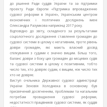
до рішення Ради суддів України та за підтримки
проекту Ради Європи «Підтримка впровадженню
судової реформи в Україні», Українським центром
економічних і політичних досліджень імені
Олександра Разумкова наприкінці 2017 року.
Відповідно до звіту, складеного за результатами
соціологічного дослідження ставлення громадян до
судової системи в цілому є негативним, проте рівень
довіри громадян, які мають власний досвід
спілкування з судами є значно вищим. Більш того,
баланс довіри з боку цих громадян до місцевих судів
та судової системи в цілому є позитивним, тобто
число тих, хто довіряє судам, є вищим, ніж число тих
хто не довіряє.
Виступ очільника Державної судової адміністрації
України Зеновія Холоднюка в основному був
присвячений досягненням, проблемам та нагальним
потребам провадження судової реформи,
недостатності працівників судової системи, як суддів