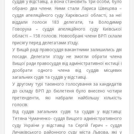
суддів у відставці, а вона становить три особи, було
обрано два члени. Ними стали Лариса Швецова –
суддя апеляційного суду Харківської області, за неї
віддали голоси 183 делегати, та Володимир
Говоруха – суддя апеляційного суду Київської
області – 158 голосів. Новообрані члени ВРП склали
присягу перед делегатами з’їзду.
У Вищій раді правосуддя вакантними залишились дві
посади. Делегати з’їзду не змогли обрати члена
Вищої ради правосуддя від адміністративної юстиції і
дообрати одного члена від суддів місцевих
загальних судів та суддів у відставці.
У другому турі таємного голосування за кандидатів
до складу ВРП до бюлетеня було внесено чотири
претенденти, які набрали найбільшу кількість
голосів.
Від суддів загальних судів та суддів у відставці:
Тетяна Чумаченко- суддя Вищого адміністративного
суду України у відставці та Сергій Гирич – суддя
Личаківського районного суду міста Львова, які у