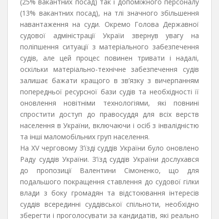
(25% вакантних посад) так і допоміжного персоналу
(13% вакантних посад), на тлі значного збільшення
навантаження на суди. Окремо Голова Державної
судової адміністрації Україи звернув увагу на
поліпшення ситуації з матеріального забезпечення
судів, але цей процес повинен тривати і надалі,
оскільки матеріально-технічне забезпечення судів
залишає бажати кращого в зв’язку з вичерпанням
попередньої ресурсної бази судів та необхідності її
оновлення новітніми технологіями, які повнині
спростити доступ до правосуддя для всіх верств
населення в України, включаючи і осіб з інвалідністю
та інші маломобільних груп населення.
На ХV черговому З’їзді суддів України було оновлено
Раду суддів України. З’їзд суддів України дослухався
до пропозиції Валентини Сімоненко, що для
подальшого покращення ставлення до судової гілки
влади з боку громадян та відстоювання інтересів
суддів всерединні суддівської спільноти, необхідно
зберегти і проголосувати за кандидатів, які реально