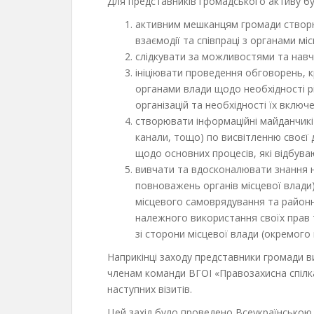
Для представників громадського активу бул
активним мешканцям громади створю
взаємодії та співпраці з органами міс
слідкувати за можливостями та навч
ініціювати проведення обговорень, к
органами влади щодо необхідності р
організацій та необхідності їх включ
створювати інформаційні майданчикі 
канали, тощо) по висвітленню своєї 
щодо основних процесів, які відбува
вивчати та вдосконалювати знання 
повноважень органів місцевої влади
місцевого самоврядування та районно
належного використання своїх прав 
зі сторони місцевої влади (окремого
Наприкінці заходу представники громади 
членам команди ВГОІ «Правозахисна спілка
наступних візитів.
Цей захід було проведено Всеукраїнською 