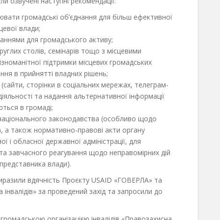
и озвучені наступні рекомендації:
вати громадські об’єднання для більш ефективної
цевої влади;
аннями для громадського активу;
руглих столів, семінарів тощо з місцевими
ізноманітної підтримки місцевих громадських
ення в прийнятті владних рішень;
(сайти, сторінки в соціальних мережах, телеграм-
діяльності та надання альтернативної інформації
ються в громаді;
національного законодавства (особливо щодо
), а також нормативно-правові акти органу
ї і обласної державної адміністрації, для
та завчасного реагування щодо неправомірних дій
 представника влади).
виразили вдячність Проєкту USAID «ГОВЕРЛА» та
 інвалідів» за проведений захід та запросили до
громадською організацією інвалідів «Правозахисна