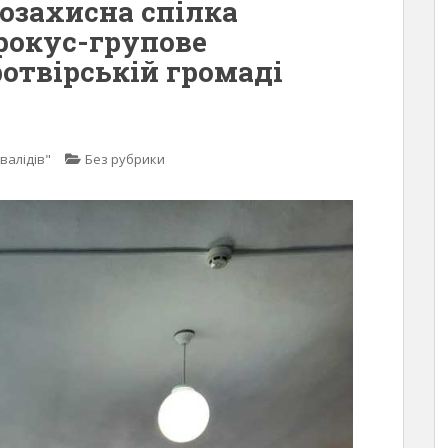
озахисна спілка
 фокус-групове
отвірській громаді
валідів"
Без рубрики