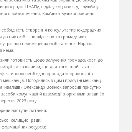
ищної ради, ЦНАПу, відділу соцзахисту, служби у
ійного забезпечення, Кам’янка-Бузької районної
хідність створення консультативно-дорадчих
 до них осіб з інвалідністю та громадських
внутрішньо переміщених осіб та жінок. Наразі,
і нема.
 готовність щодо залучення громадськості до
ємодії та зазначили, що для того, щоб така
 ефективною необхідно проводити правоосвітні
ля мешканців. Погодились з цим і присутні мешканці
а інвалідів» Олександр Вознюк запросив присутніх
засоби комунікації й взаємодії з органами влади (їх
вересня 2023 року.
и наступні питання:
ської селищної ради;
інформаційних ресурсів;