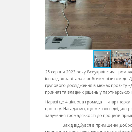
25 серпня 2023 року Всеукраїнська громадс
інвалідів» завітала з робочим візитом до
групового дослідження в межах проєкту «Д
прийняття владних рішень у партнерських
Наразі це 4 цільова громада -партнерка 
проєкту. Нагадаємо, що метою відвідин г
залучення громадськості до процесів прий
Захід відбувся в приміщенні Добротві
мовчання на знак ушанування пам’яті загиб