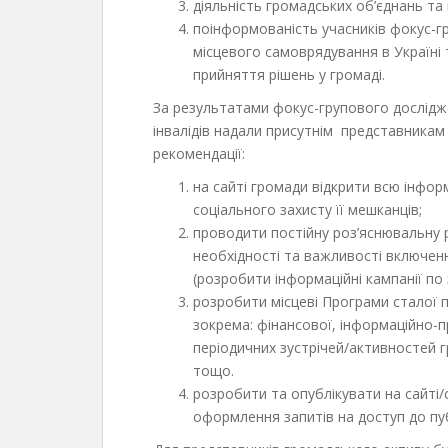
діяльність громадських об’єднань та
поінформованість учасників фокус-г
місцевого самоврядування в Україні
прийняття рішень у громаді.
За результатами фокус-групового дослідж
інвалідів надали присутнім представникам
рекомендації:
на сайті громади відкрити всю інфор
соціального захисту її мешканців;
проводити постійну роз’яснювальну
необхідності та важливості включен
(розробити інформаційні кампанії по
розробити місцеві Програми сталої п
зокрема: фінансової, інформаційно-п
періодичних зустрічей/активностей г
тощо.
розробити та опублікувати на сайті
оформлення запитів на доступ до пуб