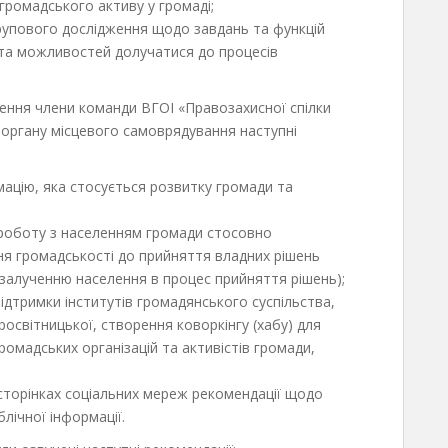
 громадського активу у громаді;
рупового дослідження щодо завдань та функцій
 та можливостей долучатися до процесів
ення члени команди ВГОI «Правозахисної спілки
 органу місцевого самоврядування наступні
мацію, яка стосується розвитку громади та
 роботу з населенням громади стосовно
ня громадськості до прийняття владних рішень
 залученню населення в процес прийняття рішень);
ідтримки інститутів громадянського суспільства,
росвітницької, створення коворкінгу (хабу) для
ромадських організацій та активістів громади,
/сторінках соціальних мереж рекомендації щодо
лічної інформації.