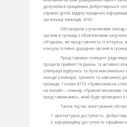
долучилися працівники Добротвірської сел
справах дітей, відділу юридично-інформац
організації інвалідів, ВПО.
Обговорили з учасниками заходу необ
органів в громаді з обов’язковим залучення
об’єднань, які представляють їх інтереси, 
консультативно-дорадчих органів в громад
Представники селищної ради виразили
процесів прийняття рішень та активної вза
співпраця відбулась та була максимально
заходи (семінари, тренінги та навчання) д
громади. Голова ВГОІ «Правозахисна спілк
на онлайн – семінар «Правові механізми та 
представниками)», який буде проведено 6 
Також під час анкетування обговорил
архітектурна доступність Добротвір
інформаційну доступність офіційних 