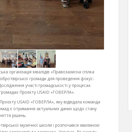
ька організація інвалідів «Правозахисна спілка
 Добротвірської громади для проведення фокус-
ослідження участі громадськості у процесах
 громадах Проєкту USAID «ГОВЕРЛА».
Проєкту USAID «ГОВЕРЛА», яку відвідала команда
ромад є отримання актуальних даних щодо стану
няття рішень.
рської музичної школи і розпочався хвилиною
лих захисників та захисниць України. До заходу