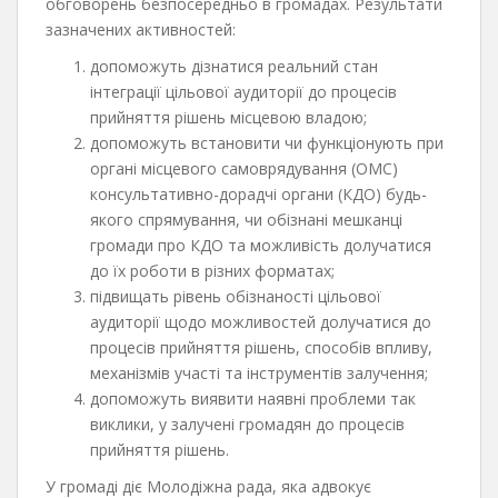
обговорень безпосередньо в громадах. Результати
зазначених активностей:
допоможуть дізнатися реальний стан
інтеграції цільової аудиторії до процесів
прийняття рішень місцевою владою;
допоможуть встановити чи функціонують при
органі місцевого самоврядування (ОМС)
консультативно-дорадчі органи (КДО) будь-
якого спрямування, чи обізнані мешканці
громади про КДО та можливість долучатися
до їх роботи в різних форматах;
підвищать рівень обізнаності цільової
аудиторії щодо можливостей долучатися до
процесів прийняття рішень, способів впливу,
механізмів участі та інструментів залучення;
допоможуть виявити наявні проблеми так
виклики, у залучені громадян до процесів
прийняття рішень.
У громаді діє Молодіжна рада, яка адвокує