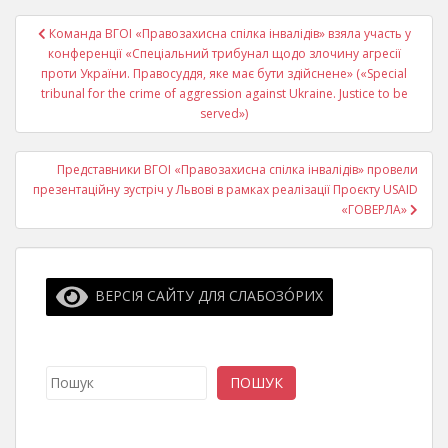
Навігація
Команда ВГОІ «Правозахисна спілка інвалідів» взяла участь у
записів
конференції «Спеціальний трибунал щодо злочину агресії
проти України. Правосуддя, яке має бути здійснене» («Special
tribunal for the crime of aggression against Ukraine. Justice to be
served»)
Представники ВГОІ «Правозахисна спілка інвалідів» провели
презентаційну зустріч у Львові в рамках реалізації Проєкту USAID
«ГОВЕРЛА»
ВЕРСІЯ САЙТУ ДЛЯ СЛАБОЗО́РИХ
Пошук
ПОШУК