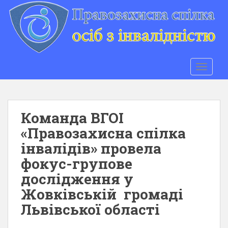
S
k
i
p
t
o
TOGGLE
m
a
i
n
Команда ВГОI
c
«Правозахисна спілка
o
інвалідів» провела
n
t
фокус-групове
e
дослідження у
n
Жовківській громаді
t
Львівської області