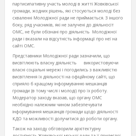
партисипативну участь молоді в житті Жовківської
громади, жодних рішень, які стосуються молоді без
схваленні Молодіжної ради не приймається. З іншого
боку, ряд учасників, які не залучені до діяльносіт
ОМС, не були обізнані про діяльність Молодіжної
ради і вказали на відсутність інформації про неї на
сайті ОМС.
Представники Молодіжної ради зазначили, що
висвітлюють власну діяльність використовуючи
власні соціальні мережі і погодились з важливістю
висвітлення їх діяльності на офіційному сайті, що
сприяло б кращому інформуванню мешканців
громади (в тому числі і молоді) про їх роботу.
Модератор заходу вказав, що органу ОМС
необхідно належним чином забезпечувати
інформування мешканців громади щодо діяльності
КДО та можливості долучитися до роботи органу.
Також на заходу обговорили архітектурну
доступність Жовківської міської ради та її прилеглої