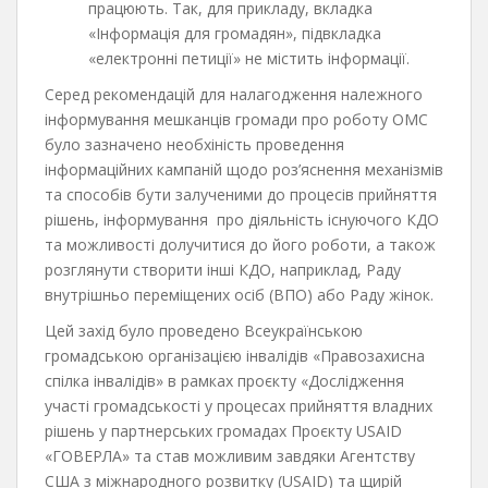
працюють. Так, для прикладу, вкладка
«Інформація для громадян», підвкладка
«електронні петиції» не містить інформації.
Серед рекомендацій для налагодження належного
інформування мешканців громади про роботу ОМС
було зазначено необхіність проведення
інформаційних кампаній щодо роз’яснення механізмів
та способів бути залученими до процесів прийняття
рішень, інформування про діяльність існуючого КДО
та можливості долучитися до його роботи, а також
розглянути створити інші КДО, наприклад, Раду
внутрішньо переміщених осіб (ВПО) або Раду жінок.
Цей захід було проведено Всеукраїнською
громадською організацією інвалідів «Правозахисна
спілка інвалідів» в рамках проєкту «Дослідження
участі громадськості у процесах прийняття владних
рішень у партнерських громадах Проєкту USAID
«ГОВЕРЛА» та став можливим завдяки Агентству
США з міжнародного розвитку (USAID) та щирій