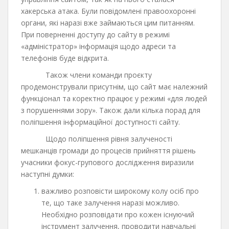
хакерська атака. Були повідомлені правоохоронні
органи, які наразі вже займаються цим питанням.
При поверненні доступу до сайту в режимі
«адміністратор» інформація щодо адреси та
телефонів буде відкрита.
Також члени команди проєкту
продемонстрували присутнім, що сайт має належний
функціонал та коректно працює у режимі «для людей
з порушеннями зору». Також дали кілька порад для
поліпшення інформаційної доступності сайту.
Щодо поліпшення рівня залученості
мешканців громади до процесів прийняття рішень
учасники фокус-групового дослідження виразили
наступні думки:
важливо розповісти широкому колу осіб про
те, що таке залучення наразі можливо.
Необхідно розповідати про кожен існуючий
інструмент залучення, проводити навчальні