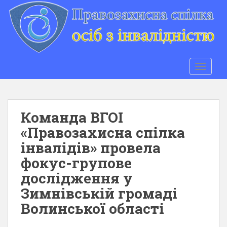
S
k
i
p
t
o
TOGGLE
m
a
i
n
Команда ВГОI
c
«Правозахисна спілка
o
інвалідів» провела
n
t
фокус-групове
e
дослідження у
n
Зимнівській громаді
t
Волинської області