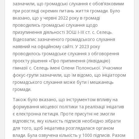
зазначили, що громадські слухання є обов’язковими
при розгляді окремих питань життя громади. Було
вказано, що у червні 2022 року в громаді
проводились громадські слухання щодо
призупинення діяльності ЗОШ І-ІІІ ст. с. Селець.
Відеозапис зазначеного громадського слухання
наявний на офіційному сайті. У 2023 року
проводилось громадське слухання з обговорення
проєкту рішення «Про припинення (ліквідацію)
гімназії с. Селець імені Олени Полонської. Учасники
фокус-групи зазначили, що їм відомо, що ініціатором
громадського слухання може бути і мешканець
громади.
Також було вказано, що інструментом впливу на
формування місцевої політики та реалізації ініціатив
є електронна петиція. Проте присутні не змогли
відповісти, яку кількість підписів необхідно зібрати
для того, щоб ініціатива розглядалася органом
влади. Була озвучена кількість у 1000 підписів. Разом