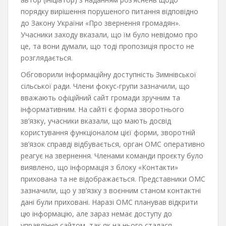
порядку вирішення порушеного питання відповідно
до Закону України «Про звернення громадян».
Учасники заходу вказали, що їм було невідомо про
це, та вони думали, що тоді пропозиція просто не
розглядається.
Обговорили інформаційну доступність Зимнівської
сільської ради. Члени фокус-групи зазначили, що
вважають офіційний сайт громади зручним та
інформативним. На сайті є форма зворотнього
зв’язку, учасники вказали, що мають досвід
користування функціоналом цієї форми, зворотній
зв’язок справді відбувається, орган ОМС оперативно
реагує на звернення. Членами команди проєкту було
виявлено, що інформація з блоку «Контакти»
прихована та не відображається. Представники ОМС
зазначили, що у зв’язку з воєнним станом контактні
дані були приховані. Наразі ОМС планував відкрити
цю інформацію, але зараз немає доступу до
управління сайтом, так як на нього сталася