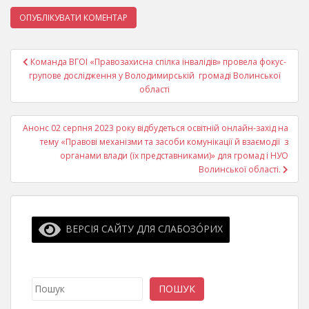
Навігація
Команда ВГОI «Правозахисна спілка інвалідів» провела фокус-
записів
групове дослідження у Володимирській громаді Волинської
області
Анонс 02 серпня 2023 року відбудеться освітній онлайн-захід на
тему «Правові механізми та засоби комунікації й взаємодії з
органами влади (їх представниками)» для громад і НУО
Волинської області.
ВЕРСІЯ САЙТУ ДЛЯ СЛАБОЗО́РИХ
Пошук
ПОШУК