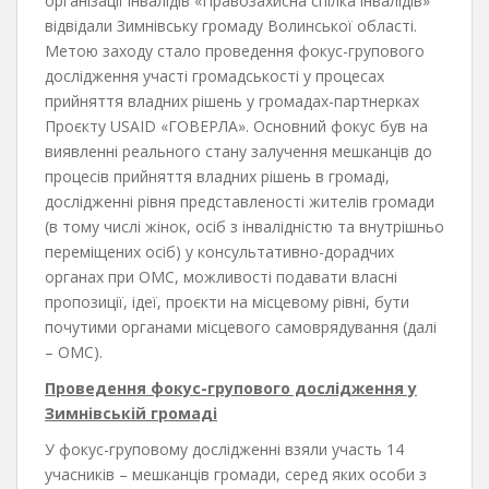
організації інвалідів «Правозахисна спілка інвалідів»
відвідали Зимнівську громаду Волинської області.
Метою заходу стало проведення фокус-групового
дослідження участі громадськості у процесах
прийняття владних рішень у громадах-партнерках
Проєкту USAID «ГОВЕРЛА». Основний фокус був на
виявленні реального стану залучення мешканців до
процесів прийняття владних рішень в громаді,
дослідженні рівня представленості жителів громади
(в тому числі жінок, осіб з інвалідністю та внутрішньо
переміщених осіб) у консультативно-дорадчих
органах при ОМС, можливості подавати власні
пропозиції, ідеї, проєкти на місцевому рівні, бути
почутими органами місцевого самоврядування (далі
– ОМС).
Проведення фокус-групового дослідження у
Зимнівській громаді
У фокус-груповому дослідженні взяли участь 14
учасників – мешканців громади, серед яких особи з