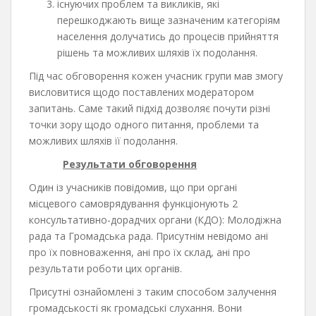
існуючих проблем та викликів, які
перешкоджають вище зазначеним категоріям
населення долучатись до процесів прийняття
рішень та можливих шляхів їх подолання.
Під час обговорення кожен учасник групи мав змогу
висловитися щодо поставлених модератором
запитань. Саме такий підхід дозволяє почути різні
точки зору щодо одного питання, проблеми та
можливих шляхів її подолання.
Результати обговорення
Один із учасників повідомив, що при органі
місцевого самоврядування функціонують 2
консультативно-дорадчих органи (КДО): Молодіжна
рада та Громадська рада. Присутнім невідомо ані
про їх повноваження, ані про їх склад, ані про
результати роботи цих органів.
Присутні ознайомлені з таким способом залучення
громадськості як громадські слухання. Вони