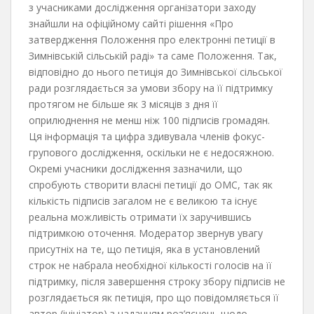
з учасниками дослідження організатори заходу
знайшли на офіційному сайті рішення «Про
затвердження Положення про електронні петиції в
Зимнівській сільській раді» та саме Положення. Так,
відповідно до нього петиція до Зимнівської сільської
ради розглядається за умови збору на її підтримку
протягом не більше як 3 місяців з дня її
оприлюднення не менш ніж 100 підписів громадян.
Ця інформація та цифра здивувала членів фокус-
групового дослідження, оскільки не є недосяжною.
Окремі учасники дослідження зазначили, що
спробують створити власні петиції до ОМС, так як
кількість підписів загалом не є великою та існує
реальна можливість отримати їх заручившись
підтримкою оточення. Модератор звернув увагу
присутніх на те, що петиція, яка в установлений
строк не набрала необхідної кількості голосів на її
підтримку, після завершення строку збору підписів не
розглядається як петиція, про що повідомляється її
автор (ініціатор) з наданням роз’яснень щодо