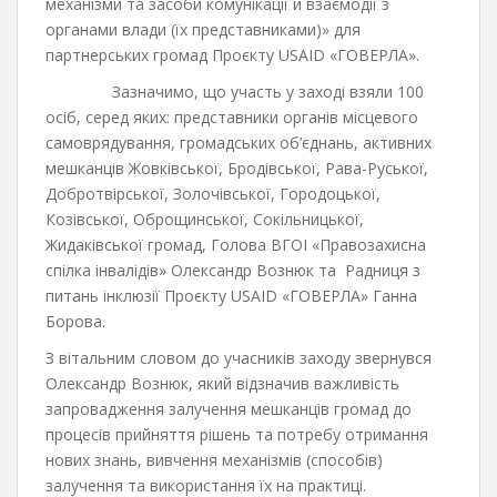
механізми та засоби комунікації й взаємодії з
органами влади (їх представниками)» для
партнерських громад Проєкту USAID «ГОВЕРЛА».
Зазначимо, що участь у заході взяли 100
осіб, серед яких: представники органів місцевого
самоврядування, громадських об’єднань, активних
мешканців Жовківської, Бродівської, Рава-Руської,
Добротвірської, Золочівської, Городоцької,
Козівської, Оброщинської, Сокільницької,
Жидаківської громад, Голова ВГОІ «Правозахисна
спілка інвалідів» Олександр Вознюк та Радниця з
питань інклюзії Проєкту USAID «ГОВЕРЛА» Ганна
Борова.
З вітальним словом до учасників заходу звернувся
Олександр Вознюк, який відзначив важливість
запровадження залучення мешканців громад до
процесів прийняття рішень та потребу отримання
нових знань, вивчення механізмів (способів)
залучення та використання їх на практиці.