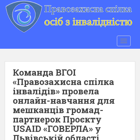
S
k
i
p
t
o
TOGGLE
m
a
i
n
Команда ВГОI
c
«Правозахисна спілка
o
інвалідів» провела
n
t
онлайн-навчання для
e
мешканців громад-
n
партнерок Проєкту
t
USAID «ГОВЕРЛА» у
Львівській області