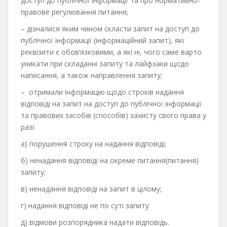
доступ до публічної інформації та про нормативно-
правове регулювання питання;
– дізналися яким чином скласти запит на доступ до
публічної інформації (інформаційний запит), які
реквізити є обов’язковими, а які ні, чого саме варто
уникати при складанні запиту та лайфхаки щодо
написання, а також направлення запиту;
– отримали інформацію щодо строків надання
відповіді на запит на доступ до публічної інформації
та правових засобів (способів) захисту свого права у
разі:
а) порушення строку на надання відповіді;
б) ненадання відповіді на окреме питання(питання)
запиту;
в) ненадання відповіді на запит в цілому;
г) надання відповіді не по суті запиту
д) відмови розпорядника надати відповідь.