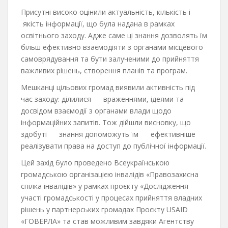
Присутні високо оцінили актуальність, кількість і
якість інформації, що була надана в рамках
освітнього заходу. Адже саме ці знання дозволять їм
більш ефективно взаємодіяти з органами місцевого
самоврядування та бути залученими до прийняття
важливих рішень, створення планів та програм.
Мешканці цільових громад виявили активність під
час заходу: ділилися враженнями, ідеями та
досвідом взаємодії з органами влади щодо
інформаційних запитів. Тож дійшли висновку, що
здобуті знання допоможуть їм ефективніше
реалізувати права на доступ до публічної інформації.
Цей захід було проведено Всеукраїнською
громадською організацією інвалідів «Правозахисна
спілка інвалідів» у рамках проєкту «Дослідження
участі громадськості у процесах прийняття владних
рішень у партнерських громадах Проєкту USAID
«ГОВЕРЛА» та став можливим завдяки Агентству