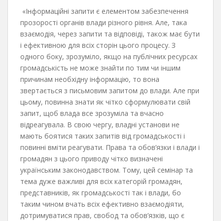
«Інформаційні запити є елементом забезпечення
прозорості органів влади різного рівня. Але, така
взаємодія, через запити та відповіді, також має бути
і ефективною для всіх сторін цього процесу. З
одного боку, зрозуміло, якщо на публічних ресурсах
громадськість не може знайти по тим чи іншим
причинам необхідну інформацію, то вона
звертається з письмовим запитом до влади. Але при
цьому, повинна знати як чітко сформулювати свій
запит, щоб влада все зрозуміла та вчасно
відреагувала. В свою чергу, владні установи не
мають боятися таких запитів від громадськості і
повинні вміти реагувати. Права та обов’язки і влади і
громадян з цього приводу чітко визначені
українським законодавством. Тому, цей семінар та
тема дуже важливі для всіх категорій громадян,
представників, як громадськості так і влади, бо
таким чином вчать всіх ефективно взаємодіяти,
дотримуватися прав, свобод та обов’язків, що є