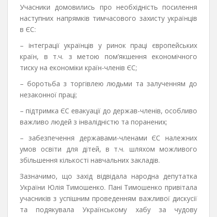
Учасники домовились про необхідність посилення
наступних напрямків тимчасового захисту українців
в ЄС:
– інтеграції українців у ринок праці європейських
країн, в т.ч. з метою пом’якшення економічного
тиску на економіки країн-членів ЄС;
– боротьба з торгівлею людьми та залученням до
незаконної праці;
– підтримка ЄС евакуації до держав-членів, особливо
важливо людей з інвалідністю та поранених;
– забезпечення державами-членами ЄС належних
умов освіти для дітей, в т.ч. шляхом можливого
збільшення кількості навчальних закладів.
Зазначимо, що захід відвідала народна депутатка
України Юлія Тимошенко. Пані Тимошенко привітала
учасників з успішним проведенням важливої дискусії
та подякувала Українському хабу за чудову