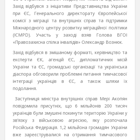
Захід відбувся з ініціативи Представництва України
при ЄС, Генерального директорату Європейської
комісії з міграції та внутрішніх справ та підтримки
Міжнародного центру розвитку міграційної політики
(ICMPD). Участь у заході взяв Голова ВГОІ
«Правозахисна спілка інвалідів» Олександр Вознюк.
Захід відбувся в змішаному форматі, керівництво та
експерти ЄК, агенцій ЄС, дипломатичних місій
України та ЄС, громадські організації та українська
діаспора обговорили проблемні питання тимчасової
інтеграції українців в ЄС, а також шляхи їх
подолання.
Заступниця міністра внутрішніх справ Мері Акопян
повідомила присутніх, що 6 мільйонів 200 тисяч
українців були змушені покинути територію України у
зв’язку з військовою агресією, яку розпочала
Російська Федерація. 1,2 мільйона громадян України
вже зареєструвалися на отримання тимчасового