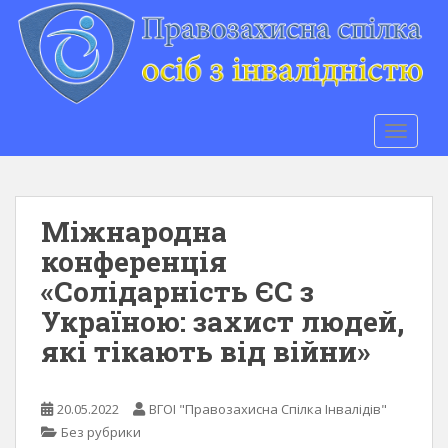
S
k
i
p
t
o
TOGGLE
m
a
i
n
Міжнародна
c
конференція
o
«Солідарність ЄС з
n
t
Україною: захист людей,
e
які тікають від війни»
n
t
20.05.2022
ВГОІ "Правозахисна Спілка Інвалідів"
Без рубрики