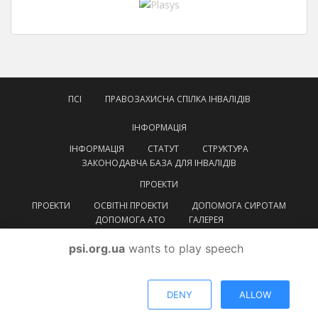
ПСІ
ПРАВОЗАХИСНА СПІЛКА ІНВАЛІДІВ
ІНФОРМАЦІЯ
ІНФОРМАЦІЯ
СТАТУТ
СТРУКТУРА
ЗАКОНОДАВЧА БАЗА ДЛЯ ІНВАЛІДІВ
ПРОЕКТИ
ПРОЕКТИ
ОСВІТНІ ПРОЕКТИ
ДОПОМОГА СИРОТАМ
ДОПОМОГА АТО
ГАЛЕРЕЯ
КОНТАКТИ
psi.org.ua
wants to play speech
УКРАЇНСЬКА
УКРАЇНСЬКА
ENGLISH
DENY
ALLOW
© ВГОІ
Правозахисна спілка інвалідів
Тема від
Colorlib
. Працює на
WordPress