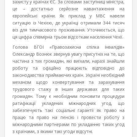
захисту у країнах ЄС. За словами заступниці міністра,
це – достатньо серйозне навантаження на
європейські країни. Як приклад у МВС навели
ситуацію із Чехією, де українці отримали 344 тисяч
віз для тимчасового проживання. Уточнюється, що
ця цифра співмірна трьом відсоткам населення Чехії.
Голова ВГОІ «Правозахисна спілка інвалідів»
Олександр Вознюк звернув увагу присутніх на те, що
частина з тих громадян, які виїхали, наразі знайшли
роботу та офіційно працюють відповідно до
законодавства приймаючих країн. Україні необхідний
механізм щодо конвертування та зарахування
трудового стажу в інших державах для таких
громадян. Тому є необхідним поновити процедури
ратифікації укладених міжнародних угод, що
забезпечують такі соціальні гарантії як право на
працю та право на пенсію і провести роботу з
міжнародними партнерами по укладанню таких угод
з країнами, з якими такі угоди відсутні.