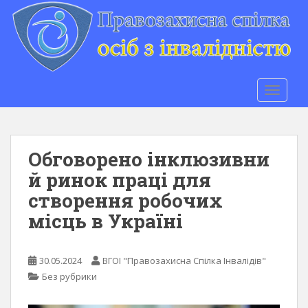
S
k
i
p
t
o
TOGGLE
m
a
i
n
Обговорено інклюзивни
c
й ринок праці для
o
створення робочих
n
t
місць в Україні
e
n
t
30.05.2024
ВГОІ "Правозахисна Спілка Інвалідів"
Без рубрики