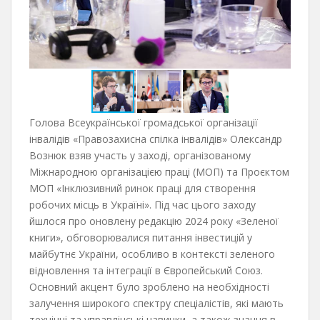
Голова Всеукраїнської громадської організації
інвалідів «Правозахисна спілка інвалідів» Олександр
Вознюк взяв участь у заході, організованому
Міжнародною організацією праці (МОП) та Проєктом
МОП «Інклюзивний ринок праці для створення
робочих місць в Україні». Під час цього заходу
йшлося про оновлену редакцію 2024 року «Зеленої
книги», обговорювалися питання інвестицій у
майбутнє України, особливо в контексті зеленого
відновлення та інтеграції в Європейський Союз.
Основний акцент було зроблено на необхідності
залучення широкого спектру спеціалістів, які мають
технічні та управлінські навички, а також знання в