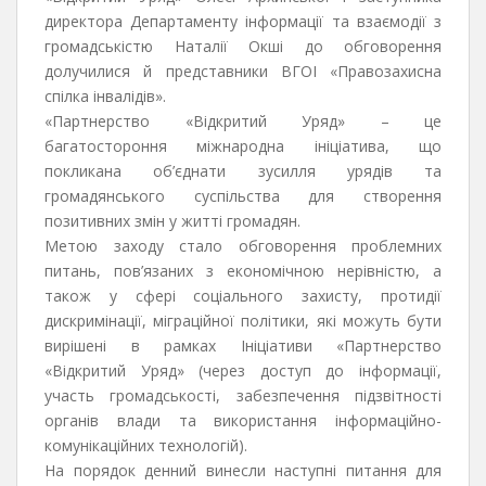
директора Департаменту інформації та взаємодії з
громадськістю Наталії Окші до обговорення
долучилися й представники ВГОІ «Правозахисна
спілка інвалідів».
«Партнерство «Відкритий Уряд» – це
багатостороння міжнародна ініціатива, що
покликана об’єднати зусилля урядів та
громадянського суспільства для створення
позитивних змін у житті громадян.
Метою заходу стало обговорення проблемних
питань, пов’язаних з економічною нерівністю, а
також у сфері соціального захисту, протидії
дискримінації, міграційної політики, які можуть бути
вирішені в рамках Ініціативи «Партнерство
«Відкритий Уряд» (через доступ до інформації,
участь громадськості, забезпечення підзвітності
органів влади та використання інформаційно-
комунікаційних технологій).
На порядок денний винесли наступні питання для