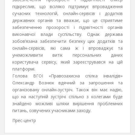
підкреслив, що всіляко підтримує впровадження
сучасних технологій, онлайн-сервісів і додатків
державних органів та вважає, що це сприятиме
забезпеченню прозорості і підзвітності органів
виконавчої влади суспільству. Однак держава
зобов’язана забезпечити безпеку цих додатків та
онлайн-сервісів, які сама ж і впроваджує та
унеможливити витік персональних даних
користувача сервісу, який зареєструвався на цій
платформі.
Голова ВГОІ «Правозахисна спілка інвалідів»
Олександр Вознюк вдячний за запрошення та
організовану онлайн-зустріч. Також він має надію,
що на наступній зустрічі спільно з колегами буде
знайдено можливі шляхи вирішення проблемних
питань, озвучених учасниками заходу.
Прес-центр