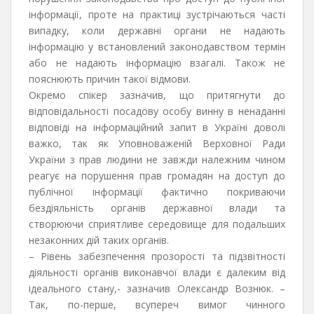
інформації, проте на практиці зустрічаються часті
випадку, коли державні органи не надають
інформацію у встановлений законодавством термін
або не надають інформацію взагалі. Також не
пояснюють причин такої відмови.
Окремо спікер зазначив, що притягнути до
відповідальності посадову особу винну в ненаданні
відповіді на інформаційний запит в Україні доволі
важко, так як Уповноваженій Верховної Ради
України з прав людини не завжди належним чином
реагує на порушення прав громадян на доступ до
публічної інформації фактично покриваючи
бездіяльність органів державної влади та
створюючи сприятливе середовище для подальших
незаконних дій таких органів.
– Рівень забезпечення прозорості та підзвітності
діяльності органів виконавчої влади є далеким від
ідеального стану,- зазначив Олександр Вознюк. –
Так, по-перше, всупереч вимог чинного