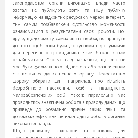
законодавства органи виконавчої влади часто
взагалі не публікують звіти та іншу публічну
інформацію на відкритих ресурсах у мережі інтернет,
тим самим позбавляючи суспільство можливості
ознайомитися з результатами своєї роботи. По-
друге, щодо змісту самих звітів необхідно прагнути
до того, щоб вони були доступними і зрозумілими
для пересічного громадянина, який бажає з ним
ознайомитися. Окремо слід зазначити, що звіт не
має бути формальною відпискою або зазначенням
статистичних даних певного органу. Недостатньо
щороку збирати дані, наприклад, про кількість
безробітного населення, осіб з інвалідністю,
малозабезпечених осіб, також паралельно має
проводитись аналітична робота з приводу даних, що
призведе до розуміння причин таких явищ та
допоможе ефективніше налагодити роботу органам
виконавчої влади.
Щодо розвитку технологій та інновацій для
забезпечення прозорості і підзвітності спікер