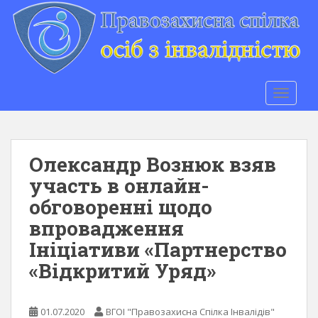
S
k
i
p
t
o
TOGGLE
m
a
i
n
Олександр Вознюк взяв
c
участь в онлайн-
o
обговоренні щодо
n
t
впровадження
e
Ініціативи «Партнерство
n
«Відкритий Уряд»
t
01.07.2020
ВГОІ "Правозахисна Спілка Інвалідів"