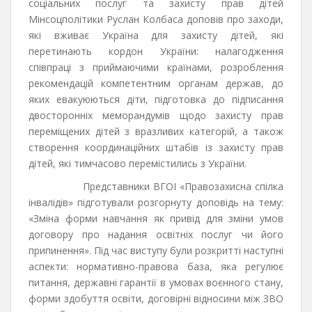
соціальних послуг та захисту прав дітей
Мінсоцполітики Руслан Колбаса доповів про заходи,
які вживає Україна для захисту дітей, які
перетинають кордон України: налагодження
співпраці з приймаючими країнами, розроблення
рекомендацій компетентним органам держав, до
яких евакуюються діти, підготовка до підписання
двосторонніх меморандумів щодо захисту прав
переміщених дітей з вразливих категорій, а також
створення координаційних штабів із захисту прав
дітей, які тимчасово перемістились з України.
Представники ВГОІ «Правозахисна спілка
інвалідів» підготували розгорнуту доповідь на тему:
«Зміна форми навчання як привід для зміни умов
договору про надання освітніх послуг чи його
припинення». Під час виступу були розкритті наступні
аспекти: нормативно-правова база, яка регулює
питання, державні гарантії в умовах воєнного стану,
форми здобуття освіти, договірні відносини між ЗВО