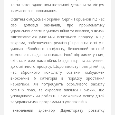
та за законодавством іноземної держави за місцем
тимчасового проживання.
Освітній омбудсмен України Сергій Горбачов під час
свої доповіді зазначив, про проблематику
української освіти в умовах війни та виклики, з якими
зіштовхуються учасники освітнього процесу. А це
зокрема, забезпечення реалізації права на освіту в
умовах збройного конфлікту, безпековий освітній
компонент, надання психологічної підтримки учням,
які стали жертвами війни, їх адаптація та залучення
до освітнього процесу. Щодо захисту прав дітей під
час збройного конфлікту освітній омбудсмен
виокремив 6 категорій в порядку зростання
небезпеки, які потребують особливого захисту
освітніх прав, та окреслив виклики і ризики, що
ускладнюють чи роблять неможливим освіту дітей
за українськими програмами в умовах війни.
Генеральний директор Директорату розвитку