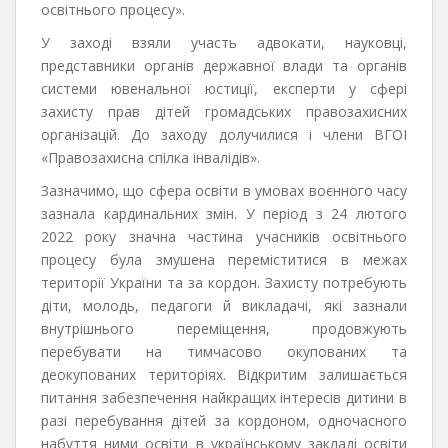
освітнього процесу».
У заході взяли участь адвокати, науковці,
представники органів державної влади та органів
системи ювенальної юстиції, експерти у сфері
захисту прав дітей громадських правозахисних
організацій. До заходу долучилися і члени ВГОІ
«Правозахисна спілка інвалідів».
Зазначимо, що сфера освіти в умовах воєнного часу
зазнала кардинальних змін. У період з 24 лютого
2022 року значна частина учасників освітнього
процесу була змушена переміститися в межах
території України та за кордон. Захисту потребують
діти, молодь, педагоги й викладачі, які зазнали
внутрішнього переміщення, продовжують
перебувати на тимчасово окупованих та
деокупованих територіях. Відкритим залишається
питання забезпечення найкращих інтересів дитини в
разі перебування дітей за кордоном, одночасного
набуття ними освіти в українському закладі освіти