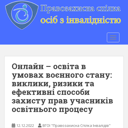
S
k
i
p
t
o
TOGGLE
m
a
i
n
Онлайн – освіта в
c
умовах воєнного стану:
o
виклики, ризики та
n
t
ефективні способи
e
захисту прав учасників
n
освітнього процесу
t
12.12.2022
ВГОІ "Правозахисна Спілка Інвалідів"