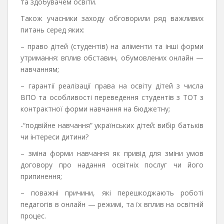
та здобувачем освіти.
Також учасники заходу обговорили ряд важливих
питань серед яких:
– право дітей (студентів) на аліменти та інші форми
утримання: вплив обставин, обумовлених онлайн —
навчанням;
– гарантії реалізації права на освіту дітей з числа
ВПО та особливості переведення студентів з ТОТ з
контрактної форми навчання на бюджетну;
-“подвійне навчання” українських дітей: вибір батьків
чи інтереси дитини?
– зміна форми навчання як привід для зміни умов
договору про надання освітніх послуг чи його
припинення;
– поважні причини, які перешкоджають роботі
педагогів в онлайн — режимі, та їх вплив на освітній
процес.