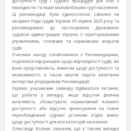
доступності суду і судової процедури для осіб з
інвалідністю та інших маломобільних груп населення.
Ці рекомендації були єдиноголосно схвалені на
засіданні Ради суддів України 05 червня 2020 року та
рекомендовано до застосування Державною
судовою адміністрацією України, її територіальними
управліннями, головами та керівниками апаратів
судів.
Учасники заходу ознайомилися з Рекомендаціями,
поділилися інформацією щодо відповідності судів, які
вони представляють, вимогам щодо доступності та
інклюзивності, а також змогли задати запитання
експертам-упорядникам Рекомендацій.
Окремо учасниками семінару підіймалося питання,
що робити у випадку, якщо відсутня фізична
можливість облаштувати нормативний елемент
доступності або відсутнє фінансування на повне
переобладнання судової установи згідно вимог
щодо доступності для всіх категорій населення.
Олександр Вознюк зазначив, що у такому випадку