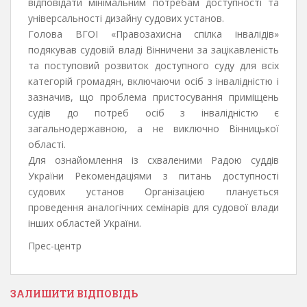
відповідати мінімальним потребам доступності та
універсальності дизайну судових установ.
Голова ВГОІ «Правозахисна спілка інвалідів»
подякував судовій владі Вінничени за зацікавленість
та поступовий розвиток доступного суду для всіх
категорій громадян, включаючи осіб з інвалідністю і
зазначив, що проблема пристосування приміщень
судів до потреб осіб з інвалідністю є
загальнодержавною, а не виключно Вінницької
області.
Для ознайомлення із схваленими Радою суддів
України Рекомендаціями з питань доступності
судових установ Організацією планується
проведення аналогічних семінарів для судової влади
інших областей України.
Прес-центр
ЗАЛИШИТИ ВІДПОВІДЬ