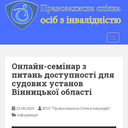
S
k
i
p
t
o
TOGGLE
m
a
i
n
Онлайн-семінар з
c
питань доступності для
o
судових установ
n
t
Вінницької області
e
n
t
22.06.2020
ВГОІ "Правозахисна Спілка Інвалідів"
Інформація