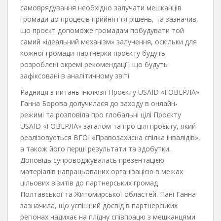
самоврядування необхідно залучати мешканців
громади до процесів прийняття рішень, та зазначив,
що проєкт допоможе громадам побудувати той
самий «ідеальний механізм» залучення, оскільки для
кожної громади-партнерки проєкту будуть
розроблені окремі рекомендації, що будуть
зафіксовані в аналітичному звіті.
Радниця з питань інклюзії Проєкту USAID «ГОВЕРЛА»
Ганна Борова долучилася до заходу в онлайн-
режимі та розповіла про глобальні цілі Проєкту
USAID «ГОВЕРЛА» загалом та про цілі проєкту, який
реалізовується ВГОІ «Правозахисна спілка інвалідів»,
а також його перші результати та здобутки.
Доповідь супроводжувалась презентацією
матеріалів напрацьованих організацією в межах
цільових візитів до партнерських громад
Полтавської та Житомирської областей. Пані Ганна
зазначила, що успішний досвід в партнерських
регіонах надихає на плідну співпрацю з мешканцями