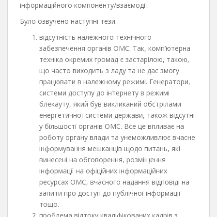
інформаційного компоненту/взаємодії.
Було озвучено наступні тези:
відсутність належного технічного
забезпечення органів ОМС. Так, комп’ютерна
техніка окремих громад є застарілою, такою,
що часто виходить з ладу та не дає змогу
працювати в належному режимі. Генератори,
системи доступу до інтернету в режимі
блекауту, який був викликаний обстрілами
енергетичної системи держави, також відсутні
у більшості органів ОМС. Все це впливає на
роботу органу влади та унеможливлює вчасне
інформування мешканців щодо питань, які
винесені на обговорення, розміщення
інформації на офіційних інформаційних
ресурсах ОМС, вчасного надання відповіді на
запити про доступ до публічної інформації
тощо.
проблема відтоку кваліфікованих кадрів з