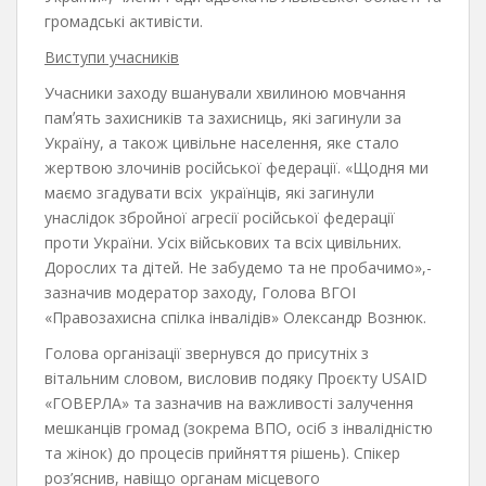
громадські активісти.
Виступи учасників
Учасники заходу вшанували хвилиною мовчання
памʼять захисників та захисниць, які загинули за
Україну, а також цивільне населення, яке стало
жертвою злочинів російської федерації. «Щодня ми
маємо згадувати всіх українців, які загинули
унаслідок збройної агресії російської федерації
проти України. Усіх військових та всіх цивільних.
Дорослих та дітей. Не забудемо та не пробачимо»,-
зазначив модератор заходу, Голова ВГОІ
«Правозахисна спілка інвалідів» Олександр Вознюк.
Голова організації звернувся до присутніх з
вітальним словом, висловив подяку Проєкту USAID
«ГОВЕРЛА» та зазначив на важливості залучення
мешканців громад (зокрема ВПО, осіб з інвалідністю
та жінок) до процесів прийняття рішень). Спікер
роз’яснив, навіщо органам місцевого