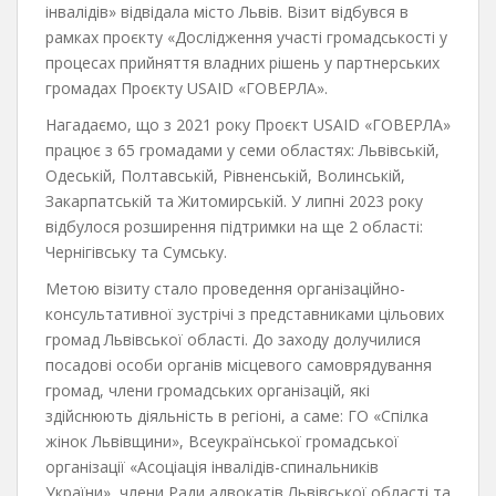
інвалідів» відвідала місто Львів. Візит відбувся в
рамках проєкту «Дослідження участі громадськості у
процесах прийняття владних рішень у партнерських
громадах Проєкту USAID «ГОВЕРЛА».
Нагадаємо, що з 2021 року Проєкт USAID «ГОВЕРЛА»
працює з 65 громадами у семи областях: Львівській,
Одеській, Полтавській, Рівненській, Волинській,
Закарпатській та Житомирській. У липні 2023 року
відбулося розширення підтримки на ще 2 області:
Чернігівську та Сумську.
Метою візиту стало проведення організаційно-
консультативної зустрічі з представниками цільових
громад Львівської області. До заходу долучилися
посадові особи органів місцевого самоврядування
громад, члени громадських організацій, які
здійснюють діяльність в регіоні, а саме: ГО «Спілка
жінок Львівщини», Всеукраїнської громадської
організації «Асоціація інвалідів-спинальників
України», члени Ради адвокатів Львівської області та