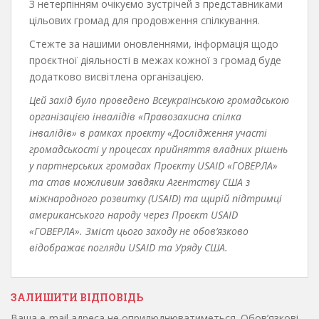
З нетерпінням очікуємо зустрічей з представниками
цільових громад для продовження спілкування.
Стежте за нашими оновленнями, інформація щодо
проєктної діяльності в межах кожної з громад буде
додатково висвітлена організацією.
Цей захід було проведено Всеукраїнською громадською
організацією інвалідів «Правозахисна спілка
інвалідів» в рамках проєкту «Дослідження участі
громадськості у процесах прийняття владних рішень
у партнерських громадах Проєкту USAID «ГОВЕРЛА»
та став можливим завдяки Агентству США з
міжнародного розвитку (USAID) та щирій підтримці
американського народу через Проєкт USAID
«ГОВЕРЛА». Зміст цього заходу не обов’язково
відображає погляди USAID та Уряду США.
ЗАЛИШИТИ ВІДПОВІДЬ
Ваша e-mail адреса не оприлюднюватиметься.
Обов’язкові