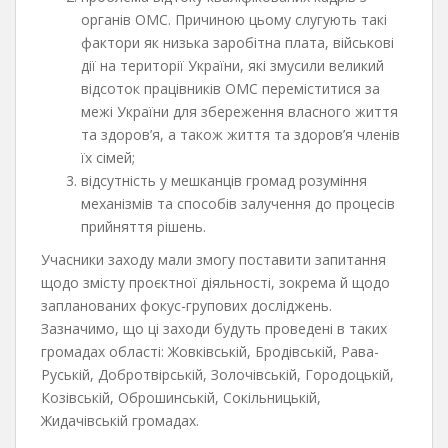
органів ОМС. Причиною цьому слугують такі
фактори як низька заробітна плата, військові
дії на території України, які змусили великий
відсоток працівників ОМС переміститися за
межі України для збереження власного життя
та здоров’я, а також життя та здоров’я членів
їх сімей;
відсутність у мешканців громад розуміння
механізмів та способів залучення до процесів
прийняття рішень.
Учасники заходу мали змогу поставити запитання
щодо змісту проєктної діяльності, зокрема й щодо
запланованих фокус-групових досліджень.
Зазначимо, що ці заходи будуть проведені в таких
громадах області: Жовківській, Бродівській, Рава-
Руській, Добротвірській, Золочівській, Городоцькій,
Козівській, Оброшинській, Сокільницькій,
Жидачівській громадах.