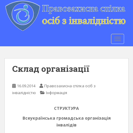
S
k
i
p
t
o
TOGGLE
m
a
i
n
Склад організації
c
o
n
16.09.2014
Правозахисна спілка осіб з
t
інвалідністю
Інформація
e
n
СТРУКТУРА
t
Всеукраїнська громадська організація
інвалідів