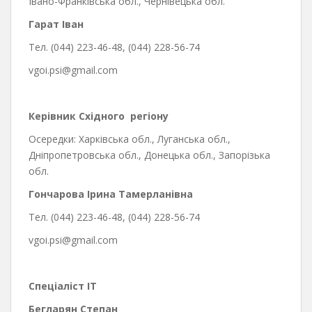
Івано-Франківська обл., Чернівецька обл.
Гарат Іван
Тел. (044) 223-46-48, (044) 228-56-74
vgoi.psi@gmail.com
Керівник Східного
регіону
Осередки: Харківська обл., Луганська обл.,
Дніпропетровська обл., Донецька обл., Запорізька
обл.
Гончарова Ірина Тамерланівна
Тел. (044) 223-46-48, (044) 228-56-74
vgoi.psi@gmail.com
Спеціаліст
IT
Бeглаpян Стeп
aн