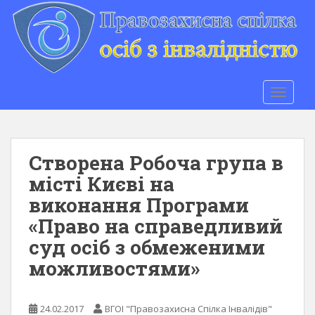
S
k
i
p
t
o
TOGGLE
m
a
i
n
Створена Робоча група в
c
місті Києві на
o
виконання Програми
n
t
«Право на справедливий
e
суд осіб з обмеженими
n
можливостями»
t
24.02.2017
ВГОІ "Правозахисна Спілка Інвалідів"