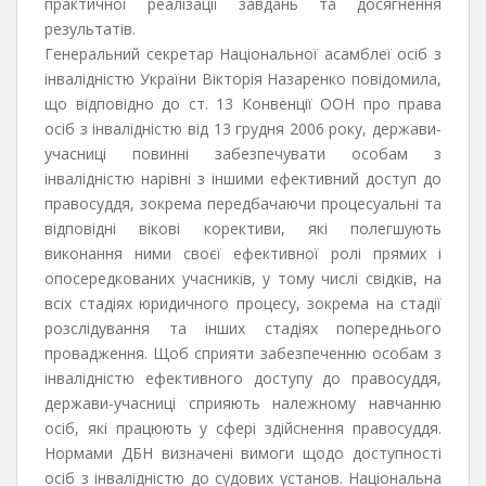
практичної реалізації завдань та досягнення
результатів.
Генеральний секретар Національної асамблеї осіб з
інвалідністю України Вікторія Назаренко повідомила,
що відповідно до ст. 13 Конвенції ООН про права
осіб з інвалідністю від 13 грудня 2006 року, держави-
учасниці повинні забезпечувати особам з
інвалідністю нарівні з іншими ефективний доступ до
правосуддя, зокрема передбачаючи процесуальні та
відповідні вікові корективи, які полегшують
виконання ними своєї ефективної ролі прямих і
опосередкованих учасників, у тому числі свідків, на
всіх стадіях юридичного процесу, зокрема на стадії
розслідування та інших стадіях попереднього
провадження. Щоб сприяти забезпеченню особам з
інвалідністю ефективного доступу до правосуддя,
держави-учасниці сприяють належному навчанню
осіб, які працюють у сфері здійснення правосуддя.
Нормами ДБН визначені вимоги щодо доступності
осіб з інвалідністю до судових установ. Національна