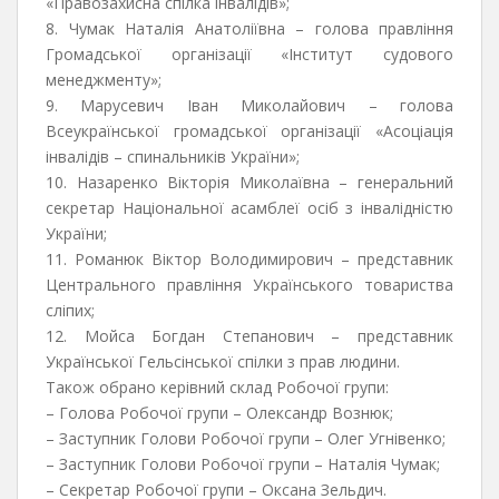
«Правозахисна спілка інвалідів»;
8. Чумак Наталія Анатоліївна – голова правління
Громадської організації «Інститут судового
менеджменту»;
9. Марусевич Іван Миколайович – голова
Всеукраїнської громадської організації «Асоціація
інвалідів – спинальників України»;
10. Назаренко Вікторія Миколаївна – генеральний
секретар Національної асамблеї осіб з інвалідністю
України;
11. Романюк Віктор Володимирович – представник
Центрального правління Українського товариства
сліпих;
12. Мойса Богдан Степанович – представник
Української Гельсінської спілки з прав людини.
Також обрано керівний склад Робочої групи:
– Голова Робочої групи – Олександр Вознюк;
– Заступник Голови Робочої групи – Олег Угнівенко;
– Заступник Голови Робочої групи – Наталія Чумак;
– Секретар Робочої групи – Оксана Зельдич.