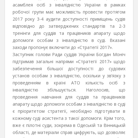
асамблея осіб з інвалідністю України в рамках
робочої групи має можливість провести протягом
2017 року 3-4 аудити доступності приміщень судів
відповідно до затверджених стандартів та 2-3
тренінги для суддів та працівників апарату щодо
допомоги особам з інвалідністю в суді. Вказані
заходи пропонує включити до «Стратегії 2017».
Заступник голови Ради суддів України Богдан Моніч
підтримав загальні напрями «Стратегії 2017» щодо
забезпечення більшої доступності до судових
установ особам з інвалідністю, оскільки у зв’язку з
проведенням в країні АТО кількість осіб з
інвалідністю збільшується. Наголосив, що
проведення навчання для суддів та працівників
апарату щодо допомоги особам з інвалідністю в суді
є пріоритетом стратегії, необхідно підготувати в
кожному суді асистента з такої допомоги. Крім того,
вже є пілотні суди, зокрема в Одеській та Вінницькій
області, де матеріали справ цифрують, що дозволяє