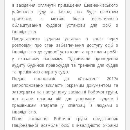
її засідання оглянути приміщення Шевченківського
районного суду м. Києва, що буде пілотним
проектом, з метою більш ефективного
облаштування судової установи для осіб з
інвалідністю.
Представники судових установ в свою чергу
розповіли про стан забезпечення доступу осіб з
інвалідністю до судової установи та про плани робіт
у вказаному напрямку. Підтримали проведення
аудиту будинків правосуддя та тренінгів для суддів
та працівників апарату судів.
Подані пропозиції до «Стратегії 2017»
запропоновано викласти окремим документом та
затвердити на наступному засіданні Робочої групи,
що стане планом дій для допомоги суддям і
працівникам апаратів у співпраці із людьми з
інвалідністю.
Після засідання Робочої групи представник
Національної асамблеї осіб з інвалідністю України