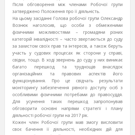
Після обговорення між членами Робочої групи
затверджено Положення про її діяльність.
На цьому засіданні Голова робочої групи Олександр
Вознюк наголосив, що особи з обмеженими
фізичними можливостями – громадяни різних
категорій інвалідності – часто звертаються до суду
за захистом своїх прав та інтересів, а також беруть
участь у судових процесах як сторони у справі,
свідки, тощо. В ході звернень до суду у них виникає
багато перешкод та труднощів внаслідок
організаційних та правових аспектів його
функціонування. Про це свідчать результати
моніторингу забезпечення рівного доступу осіб з
особливими фізичними потребами до правосуддя.
Для усунення таких перешкод запропонував
обговорити основні напрями стратегії і плану
діяльності робочої групи на 2017 рік.
Кожен член Робочої групи мав змогу висловити
своє бачення її діяльності, необхідних дій для