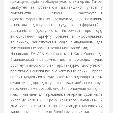
приміщень судів необхідна участь експертів. Також
майбутнє за розвитком дистанційної участі у
судочинстві шляхом застосування
відеоконференцзв’язку. Зазначила, що важливим
аспектом доступності суду є інформаційна
доступність (доступність інформації про суд,
використання шрифту Брайля в інформаційних
табличках, забезпечення судів обладнанням для
зчитування інформації технічними засобами).
Начальник ТУ ДСА України в місті Києві Олександр
Сімановський повідомив, що в сучасних судах
досягнути високого рівня архітектурної доступності
практично неможливо з об’єктивних причин, проте
проект модульного суду, який має відповідати всім
вимогам щодо доступності маломобільних груп
населення, вже розроблено. Запропонував узгодити
графік навчань для працівників апаратів судів міста
Києва до квітня 2017 року. Крім того, начальник ТУ
ДСА України в місті Києві Олександр Сімановський
запропонував членам робочої групи після закінчення