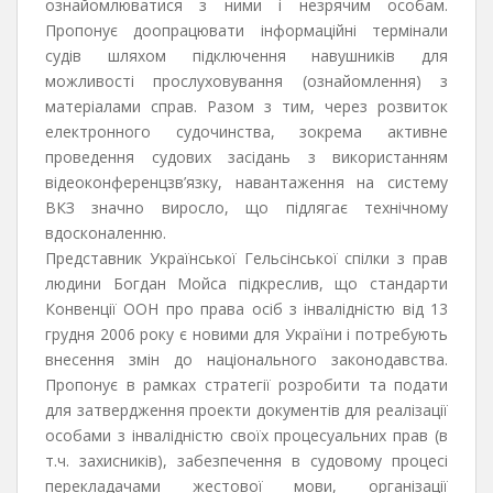
ознайомлюватися з ними і незрячим особам.
Пропонує доопрацювати інформаційні термінали
судів шляхом підключення навушників для
можливості прослуховування (ознайомлення) з
матеріалами справ. Разом з тим, через розвиток
електронного судочинства, зокрема активне
проведення судових засідань з використанням
відеоконференцзв’язку, навантаження на систему
ВКЗ значно виросло, що підлягає технічному
вдосконаленню.
Представник Української Гельсінської спілки з прав
людини Богдан Мойса підкреслив, що стандарти
Конвенції ООН про права осіб з інвалідністю від 13
грудня 2006 року є новими для України і потребують
внесення змін до національного законодавства.
Пропонує в рамках стратегії розробити та подати
для затвердження проекти документів для реалізації
особами з інвалідністю своїх процесуальних прав (в
т.ч. захисників), забезпечення в судовому процесі
перекладачами жестової мови, організації