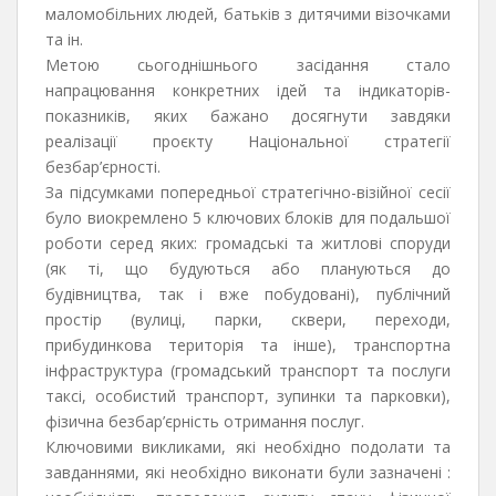
маломобільних людей, батьків з дитячими візочками
та ін.
Метою сьогоднішнього засідання стало
напрацювання конкретних ідей та індикаторів-
показників, яких бажано досягнути завдяки
реалізації проєкту Національної стратегії
безбар’єрності.
За підсумками попередньої стратегічно-візійної сесії
було виокремлено 5 ключових блоків для подальшої
роботи серед яких: громадські та житлові споруди
(як ті, що будуються або плануються до
будівництва, так і вже побудовані), публічний
простір (вулиці, парки, сквери, переходи,
прибудинкова територія та інше), транспортна
інфраструктура (громадський транспорт та послуги
таксі, особистий транспорт, зупинки та парковки),
фізична безбар’єрність отримання послуг.
Ключовими викликами, які необхідно подолати та
завданнями, які необхідно виконати були зазначені :