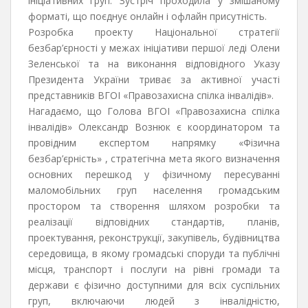
ініціативних груп. Зустріч проходила у змішаному
форматі, що поєднує онлайн і офлайн присутність.
Розробка проекту Національної стратегії
безбар’єрності у межах ініціативи першої леді Олени
Зеленської та на виконання відповідного Указу
Президента України триває за активної участі
представників ВГОІ «Правозахисна спілка інвалідів».
Нагадаємо, що Голова ВГОІ «Правозахисна спілка
інвалідів» Олександр Вознюк є координатором та
провідним експертом напрямку «Фізична
безбар’єрність» , стратегічна мета якого визначення
основних перешкод у фізичному пересуванні
маломобільних груп населення громадським
простором та створення шляхом розробки та
реалізації відповідних стандартів, планів,
проектування, реконструкції, закупівель, будівництва
середовища, в якому громадські споруди та публічні
місця, транспорт і послуги на рівні громади та
держави є фізично доступними для всіх суспільних
груп, включаючи людей з інвалідністю,