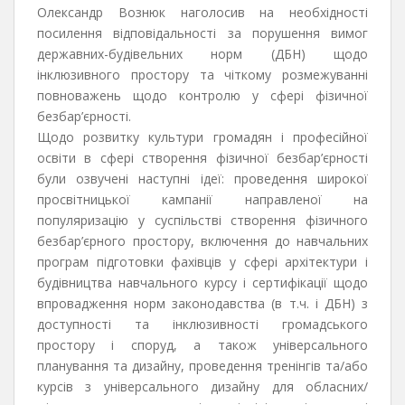
Олександр Вознюк наголосив на необхідності
посилення відповідальності за порушення вимог
державних-будівельних норм (ДБН) щодо
інклюзивного простору та чіткому розмежуванні
повноважень щодо контролю у сфері фізичної
безбар’єрності.
Щодо розвитку культури громадян і професійної
освіти в сфері створення фізичної безбар’єрності
були озвучені наступні ідеї: проведення широкої
просвітницької кампанії направленої на
популяризацію у суспільстві створення фізичного
безбар’єрного простору, включення до навчальних
програм підготовки фахівців у сфері архітектури і
будівництва навчального курсу і сертифікації щодо
впровадження норм законодавства (в т.ч. і ДБН) з
доступності та інклюзивності громадського
простору і споруд, а також універсального
планування та дизайну, проведення тренінгів та/або
курсів з універсального дизайну для обласних/