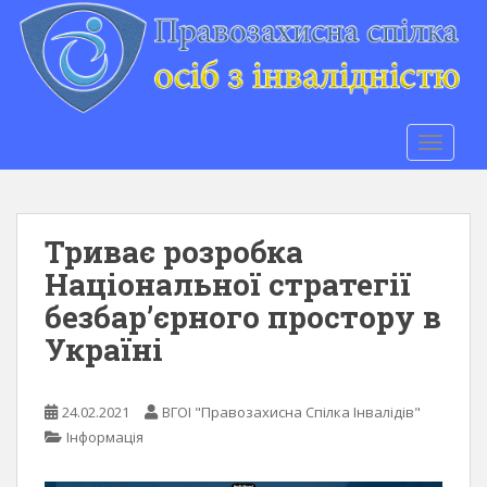
S
k
i
p
t
o
TOGGLE
m
a
i
n
Триває розробка
c
Національної стратегії
o
безбар’єрного простору в
n
t
Україні
e
n
t
24.02.2021
ВГОІ "Правозахисна Спілка Інвалідів"
Інформація