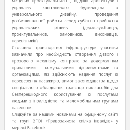
місцевих проектувальників , відділів архітектури і
управлінь капітального будівництва з
універсального дизайну, проведення
роз’яснювальної роботи серед суб’єктів прийняття
управлінських рішень (держслужбовців,
проектувальників, замовників, виконавців,
перевізників).
Стосовно транспортної інфраструктури учасники
зазначили про необхідність створення дієвого і
прозорого механізму контролю за додержанням
приватними і комунальними підприємствами та
організаціями, які здійснюють надання послуг із
перевезення пасажирів, вимог законодавства щодо
спеціального обладнання транспортних засобів для
безперешкодного користування їх послугами
людьми з інвалідністю та маломобільними групами
населення.
Cлідкуйте за нашими новинами на офіційному сайті
та групі ВГОІ «Правозахисна спілка інвалідів» у
мережі Facebook.