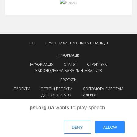
ПСІ
ПРАВОЗАХИСНА СПІЛКА ІНВАЛІДІВ
ІНФОРМАЦІЯ
ІНФОРМАЦІЯ
СТАТУТ
СТРУКТУРА
ЗАКОНОДАВЧА БАЗА ДЛЯ ІНВАЛІДІВ
ПРОЕКТИ
ПРОЕКТИ
ОСВІТНІ ПРОЕКТИ
ДОПОМОГА СИРОТАМ
ДОПОМОГА АТО
ГАЛЕРЕЯ
КОНТАКТИ
psi.org.ua
wants to play speech
УКРАЇНСЬКА
УКРАЇНСЬКА
ENGLISH
DENY
ALLOW
© ВГОІ
Правозахисна спілка інвалідів
Тема від
Colorlib
. Працює на
WordPress