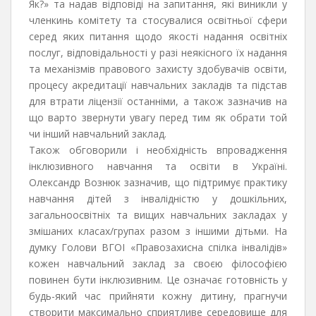
Як?» та надав відповіді на запитання, які виникли у
членкинь комітету та стосувалися освітньої сфери
серед яких питання щодо якості надання освітніх
послуг, відповідальності у разі неякісного їх надання
та механізмів правового захисту здобувачів освіти,
процесу акредитації навчальних закладів та підстав
для втрати ліцензії останніми, а також зазначив на
що варто звернути увагу перед тим як обрати той
чи інший навчальний заклад.
Також обговорили і необхідність впровадження
інклюзивного навчання та освіти в Україні.
Олександр Вознюк зазначив, що підтримує практику
навчання дітей з інвалідністю у дошкільних,
загальноосвітніх та вищих навчальних закладах у
змішаних класах/групах разом з іншими дітьми. На
думку Голови ВГОІ «Правозахисна спілка інвалідів»
кожен навчальний заклад за своєю філософією
повинен бути інклюзивним. Це означає готовність у
будь-який час прийняти кожну дитину, прагнучи
створити максимально сприятливе середовище для