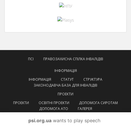
ПСІ
ПРАВОЗАХИСНА СПІЛКА ІНВАЛІДІВ
ІНФОРМАЦІЯ
ІНФОРМАЦІЯ
СТАТУТ
СТРУКТУРА
ЗАКОНОДАВЧА БАЗА ДЛЯ ІНВАЛІДІВ
ПРОЕКТИ
ПРОЕКТИ
ОСВІТНІ ПРОЕКТИ
ДОПОМОГА СИРОТАМ
ДОПОМОГА АТО
ГАЛЕРЕЯ
КОНТАКТИ
psi.org.ua
wants to play speech
УКРАЇНСЬКА
УКРАЇНСЬКА
ENGLISH