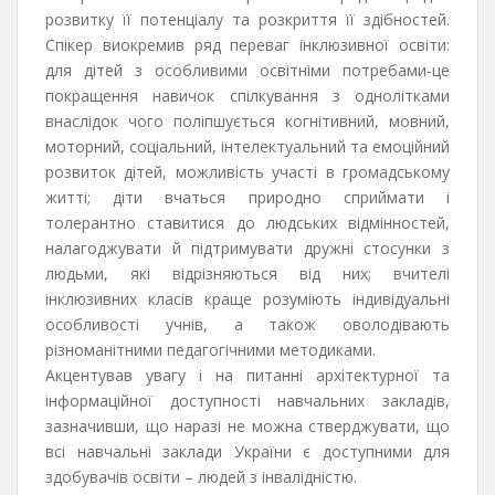
розвитку її потенціалу та розкриття її здібностей.
Спікер виокремив ряд переваг інклюзивної освіти:
для дітей з особливими освітніми потребами-це
покращення навичок спілкування з однолітками
внаслідок чого поліпшується когнітивний, мовний,
моторний, соціальний, інтелектуальний та емоційний
розвиток дітей, можливість участі в громадському
житті; діти вчаться природно сприймати і
толерантно ставитися до людських відмінностей,
налагоджувати й підтримувати дружні стосунки з
людьми, які відрізняються від них; вчителі
інклюзивних класів краще розуміють індивідуальні
особливості учнів, а також оволодівають
різноманітними педагогічними методиками.
Акцентував увагу і на питанні архітектурної та
інформаційної доступності навчальних закладів,
зазначивши, що наразі не можна стверджувати, що
всі навчальні заклади України є доступними для
здобувачів освіти – людей з інвалідністю.