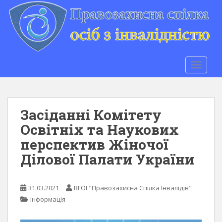
S
k
i
p
t
o
TOGGLE
m
a
i
n
Засіданні Комітету
c
Освітніх та Наукових
o
перспектив Жіночої
n
t
Ділової Палати України
e
n
t
31.03.2021
ВГОІ "Правозахисна Спілка Інвалідів"
Інформація