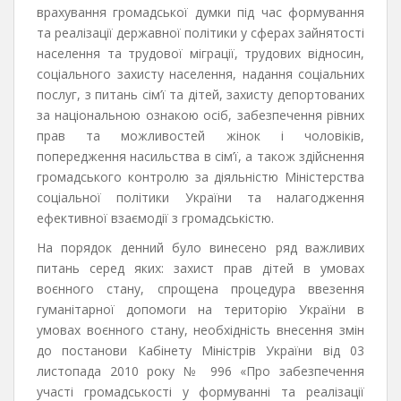
врахування громадської думки під час формування
та реалізації державної політики у сферах зайнятості
населення та трудової міграції, трудових відносин,
соціального захисту населення, надання соціальних
послуг, з питань сім’ї та дітей, захисту депортованих
за національною ознакою осіб, забезпечення рівних
прав та можливостей жінок і чоловіків,
попередження насильства в сім’ї, а також здійснення
громадського контролю за діяльністю Міністерства
соціальної політики України та налагодження
ефективної взаємодії з громадськістю.
На порядок денний було винесено ряд важливих
питань серед яких: захист прав дітей в умовах
воєнного стану, спрощена процедура ввезення
гуманітарної допомоги на територію України в
умовах воєнного стану, необхідність внесення змін
до постанови Кабінету Міністрів України від 03
листопада 2010 року № 996 «Про забезпечення
участі громадськості у формуванні та реалізації