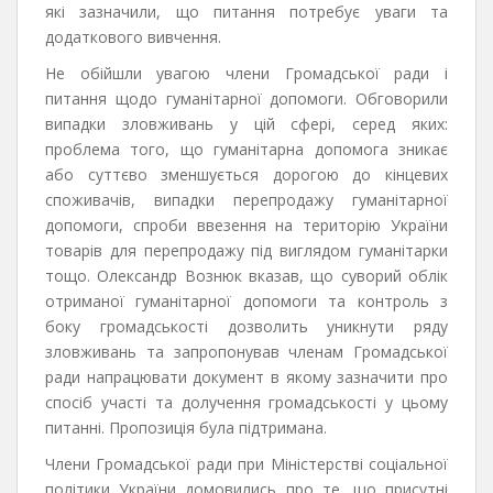
які зазначили, що питання потребує уваги та
додаткового вивчення.
Не обійшли увагою члени Громадської ради і
питання щодо гуманітарної допомоги. Обговорили
випадки зловживань у цій сфері, серед яких:
проблема того, що гуманітарна допомога зникає
або суттєво зменшується дорогою до кінцевих
споживачів, випадки перепродажу гуманітарної
допомоги, спроби ввезення на територію України
товарів для перепродажу під виглядом гуманітарки
тощо. Олександр Вознюк вказав, що суворий облік
отриманої гуманітарної допомоги та контроль з
боку громадськості дозволить уникнути ряду
зловживань та запропонував членам Громадської
ради напрацювати документ в якому зазначити про
спосіб участі та долучення громадськості у цьому
питанні. Пропозиція була підтримана.
Члени Громадської ради при Міністерстві соціальної
політики України домовились про те, що присутні