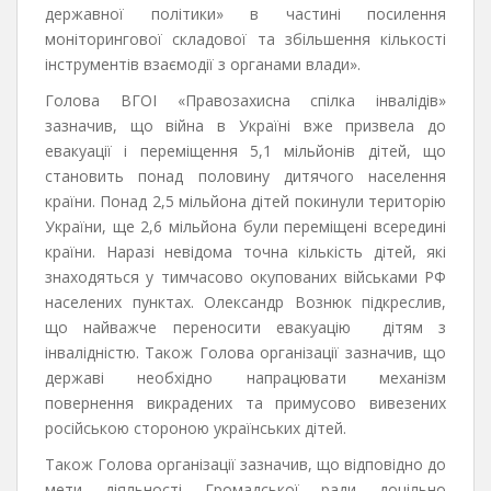
державної політики» в частині посилення
моніторингової складової та збільшення кількості
інструментів взаємодії з органами влади».
Голова ВГОІ «Правозахисна спілка інвалідів»
зазначив, що війна в Україні вже призвела до
евакуації і переміщення 5,1 мільйонів дітей, що
становить понад половину дитячого населення
країни. Понад 2,5 мільйона дітей покинули територію
України, ще 2,6 мільйона були переміщені всередині
країни. Наразі невідома точна кількість дітей, які
знаходяться у тимчасово окупованих військами РФ
населених пунктах. Олександр Вознюк підкреслив,
що найважче переносити евакуацію дітям з
інвалідністю. Також Голова організації зазначив, що
державі необхідно напрацювати механізм
повернення викрадених та примусово вивезених
російською стороною українських дітей.
Також Голова організації зазначив, що відповідно до
мети діяльності Громадської ради доцільно