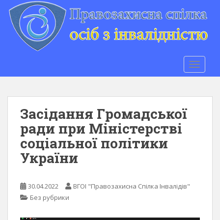
S
k
i
p
t
o
TOGGLE
m
a
i
n
Засідання Громадської
c
ради при Міністерстві
o
соціальної політики
n
t
України
e
n
t
30.04.2022
ВГОІ "Правозахисна Спілка Інвалідів"
Без рубрики