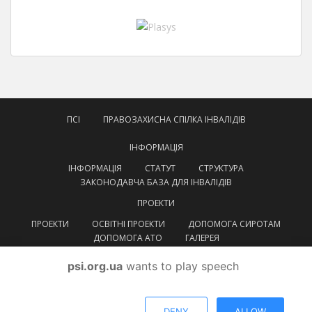
ПСІ
ПРАВОЗАХИСНА СПІЛКА ІНВАЛІДІВ
ІНФОРМАЦІЯ
ІНФОРМАЦІЯ
СТАТУТ
СТРУКТУРА
ЗАКОНОДАВЧА БАЗА ДЛЯ ІНВАЛІДІВ
ПРОЕКТИ
ПРОЕКТИ
ОСВІТНІ ПРОЕКТИ
ДОПОМОГА СИРОТАМ
ДОПОМОГА АТО
ГАЛЕРЕЯ
КОНТАКТИ
psi.org.ua
wants to play speech
УКРАЇНСЬКА
УКРАЇНСЬКА
ENGLISH
DENY
ALLOW