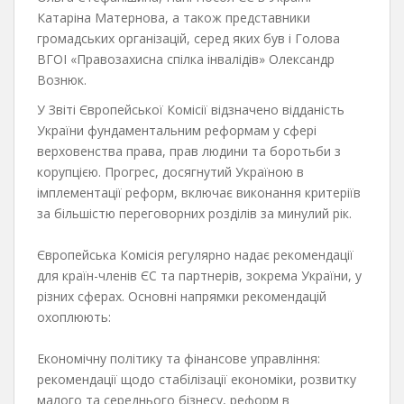
Катаріна Матернова, а також представники
громадських організацій, серед яких був і Голова
ВГОІ «Правозахисна спілка інвалідів» Олександр
Вознюк.
У Звіті Європейської Комісії відзначено відданість
України фундаментальним реформам у сфері
верховенства права, прав людини та боротьби з
корупцією. Прогрес, досягнутий Україною в
імплементації реформ, включає виконання критеріїв
за більшістю переговорних розділів за минулий рік.
Європейська Комісія регулярно надає рекомендації
для країн-членів ЄС та партнерів, зокрема України, у
різних сферах. Основні напрямки рекомендацій
охоплюють:
Економічну політику та фінансове управління:
рекомендації щодо стабілізації економіки, розвитку
малого та середнього бізнесу, реформ в