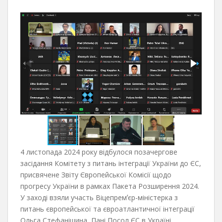
4 листопада 2024 року відбулося позачергове
засідання Комітету з питань інтеграції України до ЄС,
присвячене Звіту Європейської Комісії щодо
прогресу України в рамках Пакета Розширення 2024.
У заході взяли участь Віцепремʼєр-міністерка з
питань європейської та євроатлантичної інтеграції
Ольга Стефанішина, Пані Посол ЄС в Україні