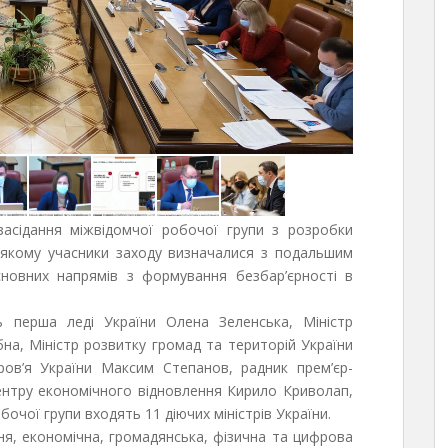
асідання міжвідомчої робочої групи з розробки
а якому учасники заходу визначалися з подальшим
новних напрямів з формування безбар’єрності в
ь перша леді України Олена Зеленська, Міністр
на, Міністр розвитку громад та територій України
ров’я України Максим Степанов, радник прем’єр-
ентру економічного відновлення Кирило Криволап,
бочої групи входять 11 діючих міністрів України.
тня, економічна, громадянська, фізична та цифрова