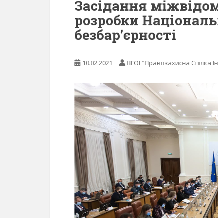
Засідання міжвідом
розробки Національн
безбар’єрності
10.02.2021
ВГОІ "Правозахисна Спілка Ін