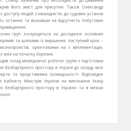
г. Спікер зазначив про необхідність дотримання
крив його зміст для присутніх. Також Олександр
 доступу людей з інвалідністю до судових установ
ть останніх та вказавши на відсутність побутових
 приміщеннях.
очих груп зосередяться на досліджені основних
прямів та шляхами їх вирішення. Наступний крок –
конопроектів, орієнтованих на її імплементацію.
о вже на початку березня.
див склад міжвідомчої робочої групи з підготовки
ня безбар’єрного простору в Україні до складу якої
перти та представники громадськості. Відповідне
я Кабінету Міністрів України на виконання Указу
я безбар’єрного простору в Україні» та в межах
ської.