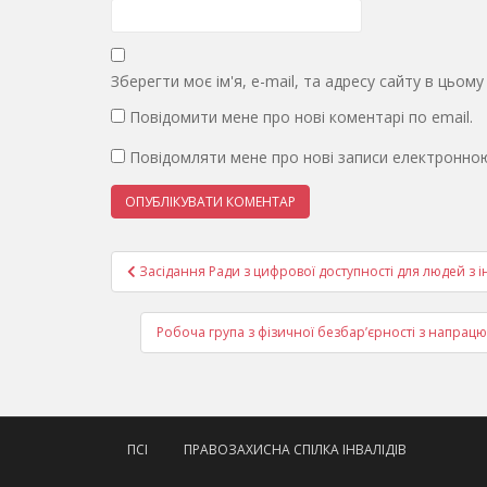
Зберегти моє ім'я, e-mail, та адресу сайту в цьом
Повідомити мене про нові коментарі по email.
Повідомляти мене про нові записи електронно
Навігація
Засідання Ради з цифрової доступності для людей з 
записів
Робоча група з фізичної безбар’єрності з напрацю
ПСІ
ПРАВОЗАХИСНА СПІЛКА ІНВАЛІДІВ