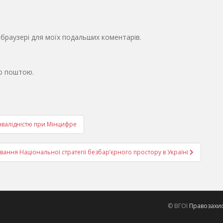
у браузері для моїх подальших коментарів.
ю поштою.
інвалідністю при Мінцифре
вання Національної стратегії безбар’єрного простору в Україні
© ВГОІ
Правозахисн