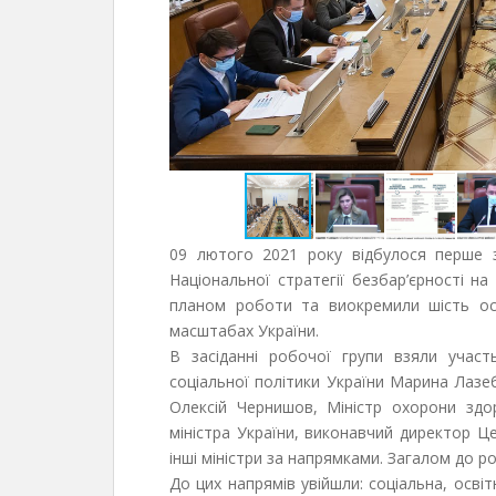
09 лютого 2021 року відбулося перше з
Національної стратегії безбар’єрності н
планом роботи та виокремили шість ос
масштабах України.
В засіданні робочої групи взяли участ
соціальної політики України Марина Лазеб
Олексій Чернишов, Міністр охорони здо
міністра України, виконавчий директор Ц
інші міністри за напрямками. Загалом до ро
До цих напрямів увійшли: соціальна, осві