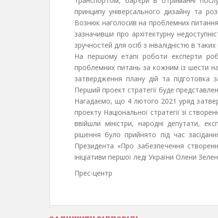
транспортом, бар’єри в отриманні послу
принципу універсального дизайну та роз
Вознюк наголосив на проблемних питаннях
зазначивши про архітектурну недоступніс
зручностей для осіб з інвалідністю в таких
На першому етапі роботи експерти роб
проблемних питань за кожним із шести на
затвердження плану дій та підготовка за
Перший проект стратегії буде представлен
Нагадаємо, що 4 лютого 2021 уряд затвер
проекту Національної стратегії зі створен
ввійшли міністри, народні депутати, екс
рішення було прийнято під час засіданн
Президента «Про забезпечення створенн
ініціативи першої леді України Олени Зелен
Прес-центр