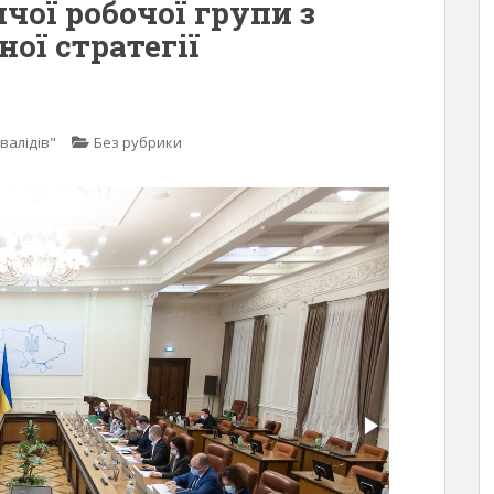
чої робочої групи з
ої стратегії
валідів"
Без рубрики