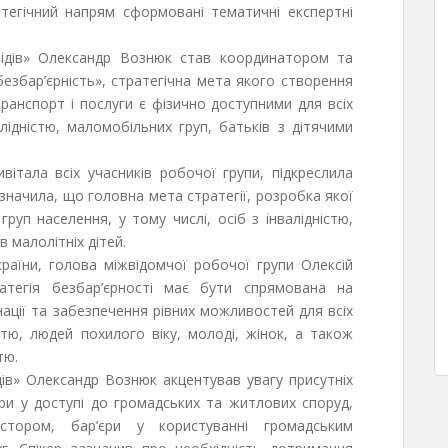
атегічний напрям сформовані тематичні експертні
лідів» Олександр Вознюк став координатором та
езбар’єрність», стратегічна мета якого створення
ранспорт і послуги є фізично доступними для всіх
лідністю, маломобільних груп, батьків з дітячими
італа всіх учасників робочої групи, підкреслила
азначила, що головна мета стратегії, розробка якої
груп населення, у тому числі, осіб з інвалідністю,
в малолітніх дітей.
раїни, голова міжвідомчої робочої групи Олексій
атегія безбар’єрності має бути спрямована на
нації та забезпечення рівних можливостей для всіх
стю, людей похилого віку, молоді, жінок, а також
тю.
дів» Олександр Вознюк акцентував увагу присутніх
єри у доступі до громадських та житлових споруд,
стором, бар’єри у користуванні громадським