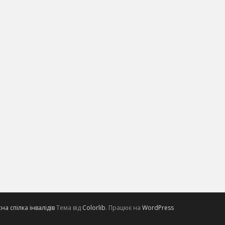
а спілка інвалідів
Тема від
Colorlib
. Працює на
WordPress