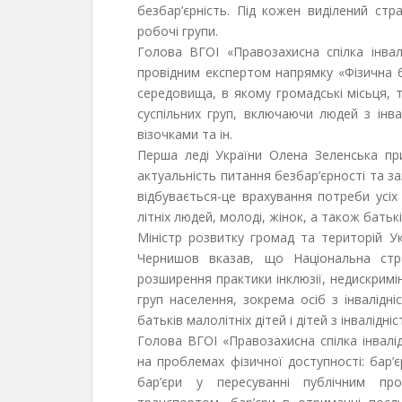
безбар’єрність. Під кожен виділений стр
робочі групи.
Голова ВГОІ «Правозахисна спілка інва
провідним експертом напрямку «Фізична б
середовища, в якому громадські місьця, т
суспільних груп, включаючи людей з інва
візочками та ін.
Перша леді України Олена Зеленська прив
актуальність питання безбар’єрності та з
відбувається-це врахування потреби усіх 
літніх людей, молоді, жінок, а також батькі
Міністр розвитку громад та територій Ук
Чернишов вказав, що Національна стр
розширення практики інклюзії, недискримі
груп населення, зокрема осіб з інвалідні
батьків малолітніх дітей і дітей з інвалідніс
Голова ВГОІ «Правозахисна спілка інвалі
на проблемах фізичної доступності: бар’
бар’єри у пересуванні публічним про