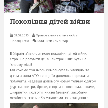
Покоління дітей війни
03.02.2015
Правозахисна спілка осіб з
інвалідністю
Залишити коментар
В Україні з’явилося нове покоління дітей війни.
Страшно розуміти це, а найстрашніше бути на
їхньому місці!
Ми хочемо хоч якось компенсувати хлопцям та
дітям із зони АТО те, що їм довелося пережити і
побачити, надавши допомогу новим теплим одягом
(куртки, светри, брюки, спортивні костюми, піжами,
шкарпетки, колготи, нижня білизна), засобами
особистої гігієни або фінансами на їх закупівлю.