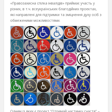
«Правозахисна спілка інвалідів» приймає участь у
різних, в т.ч. всеукраїнських благодійних проектах,
які направлені для підтримки та зміцнення духу осіб з
обмеженими можливостями.
Одним із яких є проект “Отримай частинку счастя” –