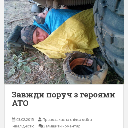
Завжди поруч з героями
АТО
03.02.2015
Правозахисна спілка осіб з
інвалідністю
Залишити коментар