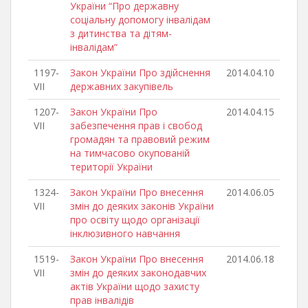
України “Про державну
соціальну допомогу інвалідам
з дитинства та дітям-
інвалідам”
1197-
Закон України Про здійснення
2014.04.10
VII
державних закупівель
1207-
Закон України Про
2014.04.15
VII
забезпечення прав і свобод
громадян та правовий режим
на тимчасово окупованій
території України
1324-
Закон України Про внесення
2014.06.05
VII
змін до деяких законів України
про освіту щодо організації
інклюзивного навчання
1519-
Закон України Про внесення
2014.06.18
VII
змін до деяких законодавчих
актів України щодо захисту
прав інвалідів