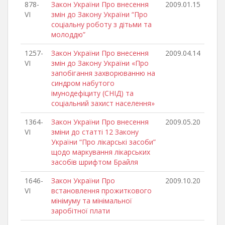
878-
Закон України Про внесення
2009.01.15
VI
змін до Закону України “Про
соціальну роботу з дітьми та
молоддю”
1257-
Закон України Про внесення
2009.04.14
VI
змін до Закону України «Про
запобігання захворюванню на
синдром набутого
імунодефіциту (СНІД) та
соціальний захист населення»
1364-
Закон України Про внесення
2009.05.20
VI
зміни до статті 12 Закону
України “Про лікарські засоби”
щодо маркування лікарських
засобів шрифтом Брайля
1646-
Закон України Про
2009.10.20
VI
встановлення прожиткового
мінімуму та мінімальної
заробітної плати