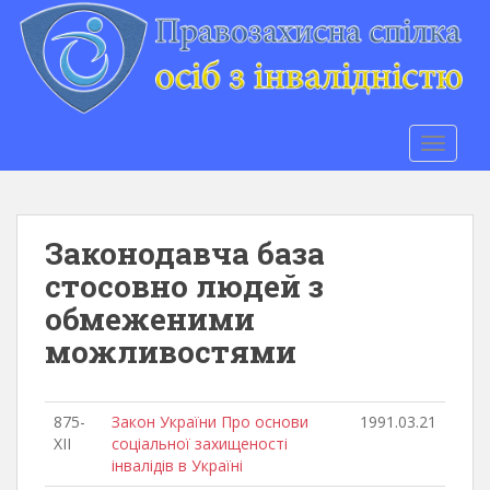
S
k
i
p
t
o
TOGGLE
m
a
i
n
Законодавча база
c
стосовно людей з
o
обмеженими
n
t
можливостями
e
n
t
875-
Закон України Про основи
1991.03.21
ХІІ
соціальної захищеності
інвалідів в Україні