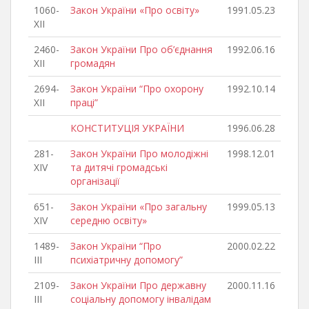
1060-
Закон України «Про освіту»
1991.05.23
XII
2460-
Закон України Про об’єднання
1992.06.16
ХІІ
громадян
2694-
Закон України “Про охорону
1992.10.14
XII
праці”
КОНСТИТУЦІЯ УКРАЇНИ
1996.06.28
281-
Закон України Про молодіжні
1998.12.01
XIV
та дитячі громадські
організації
651-
Закон України «Про загальну
1999.05.13
XIV
середню освіту»
1489-
Закон України “Про
2000.02.22
III
психіатричну допомогу”
2109-
Закон України Про державну
2000.11.16
III
соціальну допомогу інвалідам