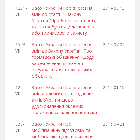
1251-
Закон України Про внесення
2014.05.13
VII
змін до статті 1 Закону
України “Про біженців та осіб,
які потребують додаткового
або тимчасового захисту”
1593-
Закон України Про внесення
2014.07.04
VII
змін до Закону України “Про
громадські об’єднання” щодо
забезпечення діяльності
всеукраїнських громадських
об’єднань
120-
Закон України Про внесення
2015.01.15
VIII
змін до деяких законодавчих
актів України щодо
удосконалення окремих
положень соціальної політики
339-
Закон України Про
2015.04.21
VIII
мобілізаційну підготовку та
мобілізацію щодо посилення