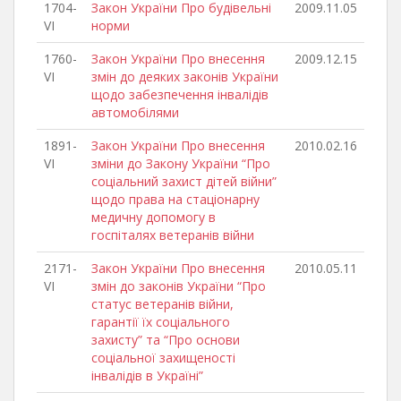
1704-
Закон України Про будівельні
2009.11.05
VI
норми
1760-
Закон України Про внесення
2009.12.15
VI
змін до деяких законів України
щодо забезпечення інвалідів
автомобілями
1891-
Закон України Про внесення
2010.02.16
VI
зміни до Закону України “Про
соціальний захист дітей війни”
щодо права на стаціонарну
медичну допомогу в
госпіталях ветеранів війни
2171-
Закон України Про внесення
2010.05.11
VI
змін до законів України “Про
статус ветеранів війни,
гарантії їх соціального
захисту” та “Про основи
соціальної захищеності
інвалідів в Україні”