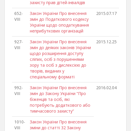
захисту прав дітей-інвалідів
652-
Закон України Про внесення
2015.07.17
VIII
змін до Податкового кодексу
України щодо оподаткування
неприбуткових організацій
927-
Закон України Про внесення
2015.12.25
VІІІ
змін до деяких законів України
щодо розширення доступу
сліпих, осіб з порушеннями
зору та осіб з дислексією до
творів, виданих у
спеціальному форматі
992-
Закон України Про внесення
2016.02.04
VIII
змін до Закону України “Про
біженців та осіб, які
потребують додаткового або
тимчасового захисту”
1010-
Закон України Про внесення
VIII
зміни до статті 32 Закону