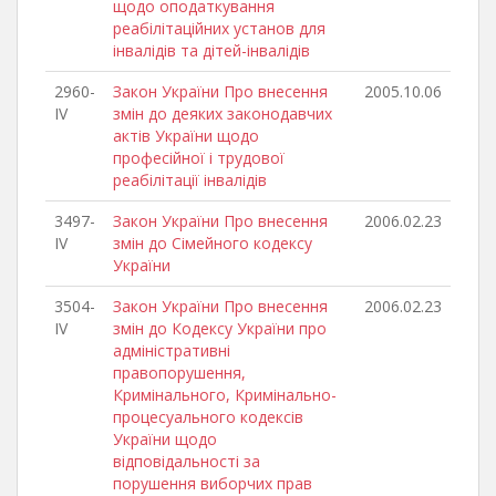
щодо оподаткування
реабілітаційних установ для
інвалідів та дітей-інвалідів
2960-
Закон України Про внесення
2005.10.06
IV
змін до деяких законодавчих
актів України щодо
професійної і трудової
реабілітації інвалідів
3497-
Закон України Про внесення
2006.02.23
IV
змін до Сімейного кодексу
України
3504-
Закон України Про внесення
2006.02.23
IV
змін до Кодексу України про
адміністративні
правопорушення,
Кримінального, Кримінально-
процесуального кодексів
України щодо
відповідальності за
порушення виборчих прав