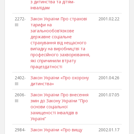
з дитинства та дітям-
інвалідам
2272-
Закон України Про страхові
2001.02.22
III
тарифи на
загальнообов’язкове
державне соціальне
страхування від нещасного
випадку на виробництві та
професійного захворювання,
які спричинили втрату
працездатності
2402-
Закон України «Про охорону
2001.04.26
III
дитинства»
2606-
Закон України Про внесення
2001.07.05
III
змін до Закону України “Про
основи соціальної
захищеності інвалідів в
Україні”
2984-
Закон України «Про вищу
2002.01.17