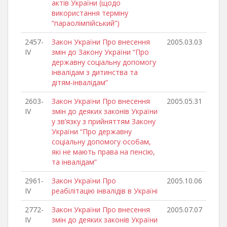
актів України (щодо
використання терміну
“параолімпійський”)
2457-
Закон України Про внесення
2005.03.03
IV
змін до Закону України “Про
державну соціальну допомогу
інвалідам з дитинства та
дітям-інвалідам”
2603-
Закон України Про внесення
2005.05.31
IV
змін до деяких законів України
у зв’язку з прийняттям Закону
України “Про державну
соціальну допомогу особам,
які не мають права на пенсію,
та інвалідам”
2961-
Закон України Про
2005.10.06
IV
реабілітацію інвалідів в Україні
2772-
Закон України Про внесення
2005.07.07
IV
змін до деяких законів України