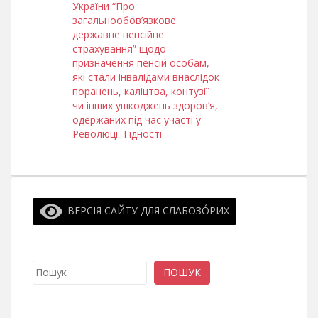
України “Про
загальнообов’язкове
державне пенсійне
страхування” щодо
призначення пенсій особам,
які стали інвалідами внаслідок
поранень, каліцтва, контузії
чи інших ушкоджень здоров’я,
одержаних під час участі у
Революції Гідності
ВЕРСІЯ САЙТУ ДЛЯ СЛАБОЗО́РИХ
Пошук
ПОШУК