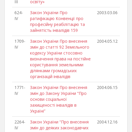
III
освіту»
624-
Закон України Про
2003.03.06
IV
ратифікацію Конвенції про
професійну реабілітацію та
зайнятість інвалідів 159
1709-
Закон України Про внесення
2004.05.12
IV
змін до статті 92 Земельного
кодексу України стосовно
визначення права на постійне
користування земельними
ділянками громадських
організацій інвалідів
1771-
Закон України Про внесення
2004.06.15
IV
змін до Закону України “Про
основи соціальної
захищеності інвалідів в
Україні”
2264-
Закон України “Про внесення
2004.12.16
IV
змін до деяких законодавчих