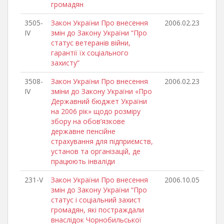
громадян
3505-
Закон України Про внесення
2006.02.23
IV
змін до Закону України “Про
статус ветеранів війни,
гарантії їх соціального
захисту”
3508-
Закон України Про внесення
2006.02.23
IV
зміни до Закону України «Про
Державний бюджет України
на 2006 рік» щодо розміру
збору на обов’язкове
державне пенсійне
страхування для підприємств,
установ та організацій, де
працюють інваліди
231-V
Закон України Про внесення
2006.10.05
змін до Закону України “Про
статус і соціальний захист
громадян, які постраждали
внаслідок Чорнобильської