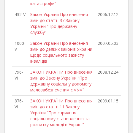
катастрофи”
432-V
Закон України Про внесення
2006.12.12
змін до статті 37 Закону
України “Про державну
службу”
1000-
Закон України Про внесення
2007.05.03
V
змін до деяких законів України
щодо соціального захисту
інвалідів
796-
ЗАКОН УКРАЇНИ Про внесення
2008.12.24
VI
змін до Закону України “Про
державну соціальну допомогу
малозабезпеченим сім’ям”
876-
ЗАКОН УКРАЇНИ Про внесення
2009.01.15
VI
змін до статті 11 Закону
України “Про сприяння
соціальному становленню та
розвитку молоді в Україні”