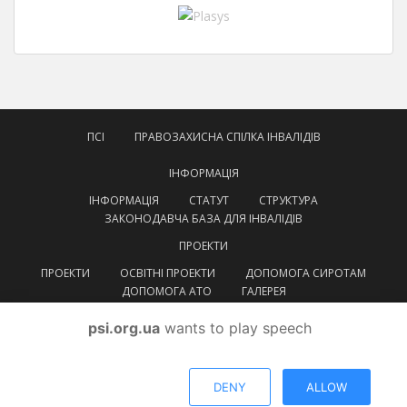
ПСІ
ПРАВОЗАХИСНА СПІЛКА ІНВАЛІДІВ
ІНФОРМАЦІЯ
ІНФОРМАЦІЯ
СТАТУТ
СТРУКТУРА
ЗАКОНОДАВЧА БАЗА ДЛЯ ІНВАЛІДІВ
ПРОЕКТИ
ПРОЕКТИ
ОСВІТНІ ПРОЕКТИ
ДОПОМОГА СИРОТАМ
ДОПОМОГА АТО
ГАЛЕРЕЯ
КОНТАКТИ
psi.org.ua
wants to play speech
УКРАЇНСЬКА
УКРАЇНСЬКА
ENGLISH
DENY
ALLOW
© ВГОІ
Правозахисна спілка інвалідів
Тема від
Colorlib
. Працює на