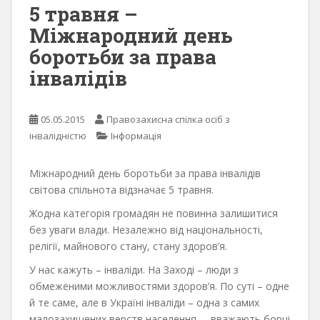
5 травня –
Міжнародний день
боротьби за права
інвалідів
05.05.2015
Правозахисна спілка осіб з
інвалідністю
Інформація
Міжнародний день боротьби за права інвалідів
світова спільнота відзначає 5 травня.
Жодна категорія громадян не повинна залишитися
без уваги влади. Незалежно від національності,
релігії, майнового стану, стану здоров’я.
У нас кажуть – інваліди. На Заході – люди з
обмеженими можливостями здоров’я. По суті – одне
й те саме, але в Україні інваліди – одна з самих
малозахищених верств населення, – вважають борці