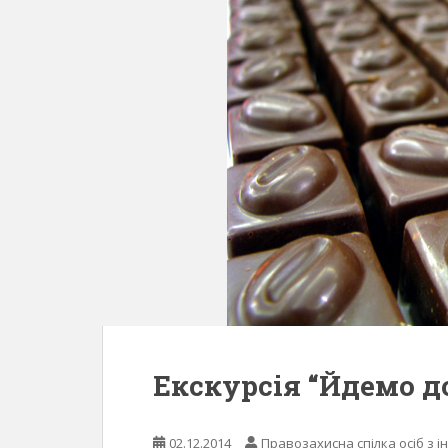
Екскурсія “Йдемо д
02.12.2014
Правозахисна спілка осіб з і