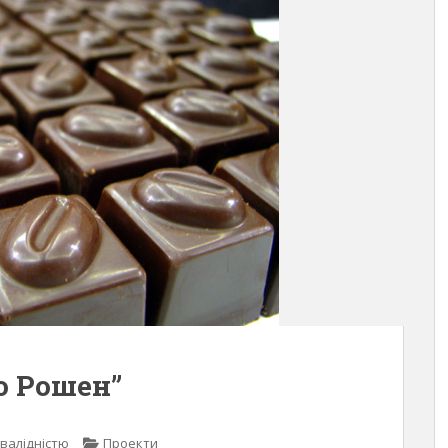
о Рошен”
нвалідністю
Проекти