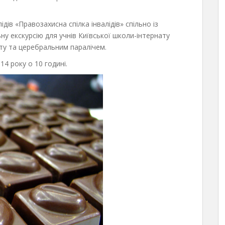
дів «Правозахисна спілка інвалідів» спільно із
у екскурсію для учнів Київської школи-інтернату
літу та церебральним паралічем.
14 року о 10 годині.