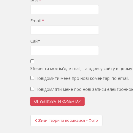
Ім'я
*
Email
*
Сайт
Зберегти моє ім'я, e-mail, та адресу сайту в цьом
Повідомити мене про нові коментарі по email.
Повідомляти мене про нові записи електронно
Навігація
Живи, твори та посміхайся – Фото
записів