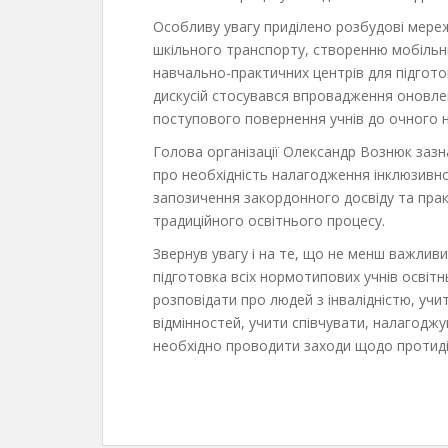
Особливу увагу приділено розбудові мережі
шкільного транспорту, створенню мобільни
навчально-практичних центрів для підгот
дискусій стосувався впровадження оновле
поступового повернення учнів до очного 
Голова організації Олександр Вознюк зазн
про необхідність налагодження інклюзивног
запозичення закордонного досвіду та практ
традиційного освітнього процесу.
Звернув увагу і на те, що не менш важливи
підготовка всіх нормотипових учнів освітнь
розповідати про людей з інвалідністю, учи
відмінностей, учити співчувати, налагодж
необхідно проводити заходи щодо протидії 