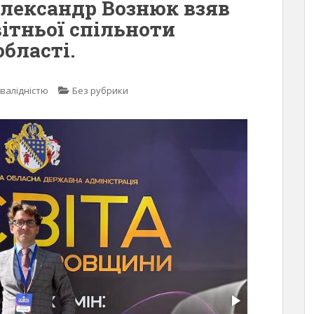
 Олександр Вознюк взяв
вітньої спільноти
бласті.
нвалідністю
Без рубрики