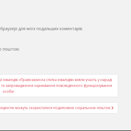
у браузері для моїх подальших коментарів.
ю поштою.
 інвалідів «Правозахисна спілка інвалідів» взяли участь у нараді
и та запровадження оцінювання повсякденного функціонування
особи.
нвалідністю можуть скористатися податковою соціальною пільгою