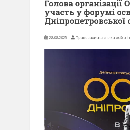
Голова організації
участь у форумі ос
Дніпропетровської о
28.08.2025
Правозахисна спілка осіб з і