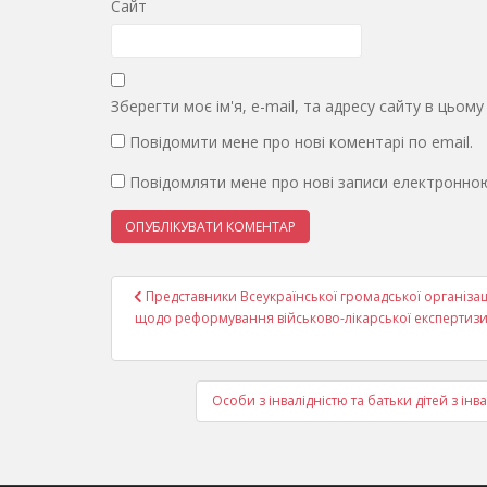
Сайт
Зберегти моє ім'я, e-mail, та адресу сайту в цьом
Повідомити мене про нові коментарі по email.
Повідомляти мене про нові записи електронно
Навігація
Представники Всеукраїнської громадської організації
записів
щодо реформування військово-лікарської експертиз
Особи з інвалідністю та батьки дітей з і