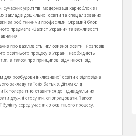
 сучасних укриттів, модернізації харчоблоків і
х закладів дошкільної освіти та спеціалізованих
овки за робітничими професіями. Окремий блок
ного предмета «Захист України» та важливості
навчання.
ачив про важливість інклюзивної освіти. Розповів
о освітнього процесу в Україні, необхідність
ик, а також про принципові відмінності від
м для розбудови інклюзивної освіти є відповідна
ого закладу та їхніх батьків. Дітям слід
ти їх толерантно ставитися до індивідуальних
увати дружні стосунки, співпрацювати. Також
булінгу серед учасників освітнього процесу.