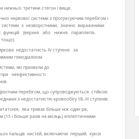
і нижньої третини стегон і вище.
ної нервової системи з прогресуючим перебігом і
ої системи з незворотними, значно вираженими
х функцій (верхня або нижня параплегія,
 тощо).
иркова недостатність IV ступеня за
амним гемодіалізом.
стеми, які призвели до
в при неефективності
ків.
едієнтним перебігом, що супроводжуються стійкою
днанні з недостатністю кровообігу IIБ-III ступенів.
татонія, яка триває більше ніж один рік,
 (15 і більше разів на місяць) епілептичними
рьох пальців кистей, включаючи перший; кукси