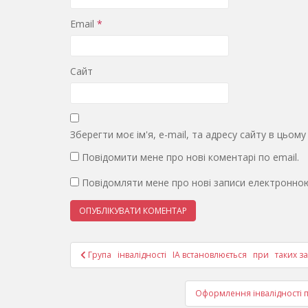
Email
*
Сайт
Зберегти моє ім'я, e-mail, та адресу сайту в цьом
Повідомити мене про нові коментарі по email.
Повідомляти мене про нові записи електронно
Навігація
Група інвалідності IА встановлюється при таких з
записів
Оформлення інвалідності п