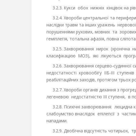
3.2.3. Кукси обох нижніх кінцівок на рівн
3.2.4. Хвороби центральної та периферич
наслідки травм та інших уражень нервов
порушеннями рухових, мовних та зорови
геміплегія, тотальна афазія, повна сліпота
3.2.5. Захворювання нирок (хронічна н
класифікацією МОЗ), які лікуються прогр
3.2.6. Захворювання серцево-судинної си
недостатності кровообігу IIБ-III ступені
реабілітаційних заходів, протягом трьох ро
3.2.7. Хвороби органів дихання з прогр
легеневою недостатністю III ступеня, в поє
3.2.8. Психічні захворювання: люцидна ка
слабоумство внаслідок епілепсії з частими
нападами.
3.2.9. Двобічна відсутність чотирьох, т