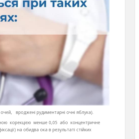
очей, вроджені рудиментарні очні яблука).
осною корекцією менше 0,05 або концентричне
іксації) на обидва ока в результаті стійких