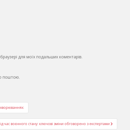
у браузері для моїх подальших коментарів.
ю поштою.
ахворюваннях:
ід час воєнного стану: ключові зміни обговорено з експертами