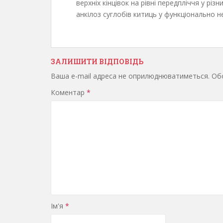
верхніх кінцівок на рівні передпліччя у рі
анкілоз суглобів китиць у функціонально н
ЗАЛИШИТИ ВІДПОВІДЬ
Ваша e-mail адреса не оприлюднюватиметься.
Обо
Коментар
*
Ім'я
*