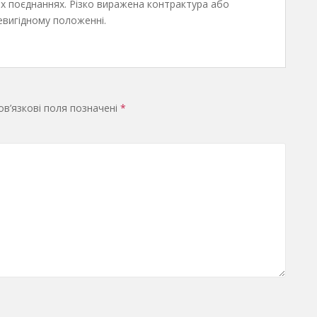
зних поєднаннях. Різко виражена контрактура або
евигідному положенні.
в’язкові поля позначені
*