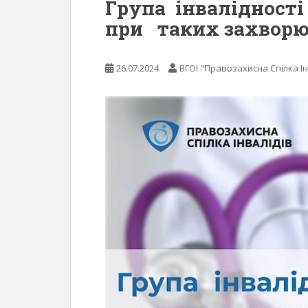
Група інвалідност
при таких захворю
26.07.2024
ВГОІ "Правозахисна Спілка Ін