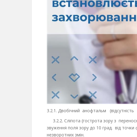
3.2.1. Двобічний анофтальм (відсутність 
3.2.2. Сліпота (гострота зору з перен
звуження поля зору до 10 град. від точки ф
незворотних змін.