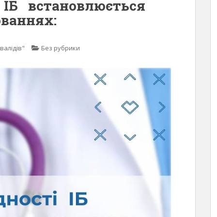
і IБ встановлюється
ваннях:
валідів"
Без рубрики