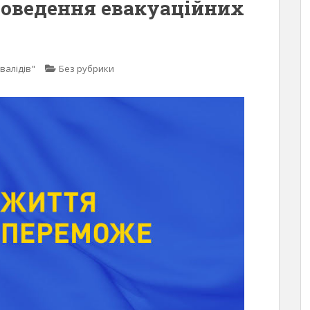
роведення евакуаційних
валідів"
Без рубрики