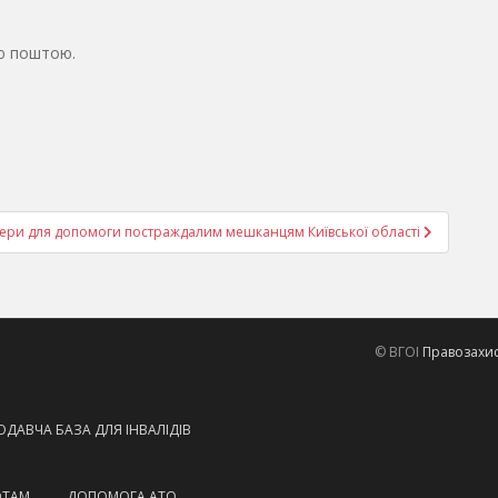
ю поштою.
тери для допомоги постраждалим мешканцям Київської області
© ВГОІ
Правозахисн
ДАВЧА БАЗА ДЛЯ ІНВАЛІДІВ
ОТАМ
ДОПОМОГА АТО