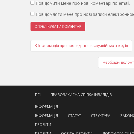
Повідомити мене про нові коментарі по email.
Повідомляти мене про нові записи електронно
Навігація
Інформація про проведення евакуаційних заходів
записів
Необхідні волон
ПСІ
ПРАВОЗАХИСНА СПІЛКА ІНВАЛІДІВ
ІНФОРМАЦІЯ
ІНФОРМАЦІЯ
СТАТУТ
СТРУКТУРА
ЗАКОНО
ПРОЕКТИ
ПРОЕКТИ
ОСВІТНІ ПРОЕКТИ
ДОПОМОГА СИР