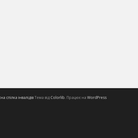
а спілка інвалідів
Тема від
Colorlib
. Працює на
WordPress