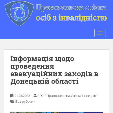
S
k
i
p
t
o
TOGGLE
m
a
i
n
Інформація щодо
c
проведення
o
евакуаційних заходів в
n
t
Донецькій області
e
n
t
01.03.2022
ВГОІ "Правозахисна Спілка Інвалідів"
Без рубрики