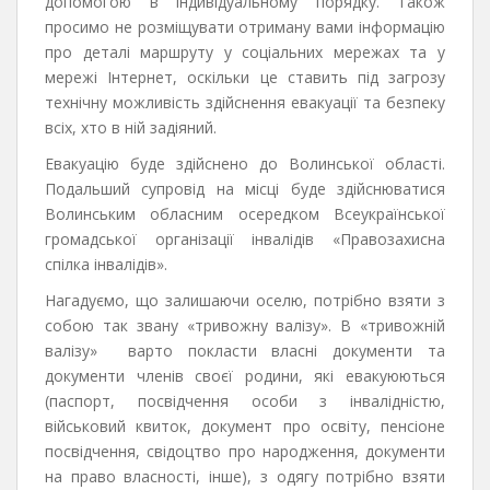
допомогою в індивідуальному порядку. Також
просимо не розміщувати отриману вами інформацію
про деталі маршруту у соціальних мережах та у
мережі Інтернет, оскільки це ставить під загрозу
технічну можливість здійснення евакуації та безпеку
всіх, хто в ній задіяний.
Евакуацію буде здійснено до Волинської області.
Подальший супровід на місці буде здійснюватися
Волинським обласним осередком Всеукраїнської
громадської організації інвалідів «Правозахисна
спілка інвалідів».
Нагадуємо, що залишаючи оселю, потрібно взяти з
собою так звану «тривожну валізу». В «тривожній
валізу» варто покласти власні документи та
документи членів своєї родини, які евакуюються
(паспорт, посвідчення особи з інвалідністю,
військовий квиток, документ про освіту, пенсіоне
посвідчення, свідоцтво про народження, документи
на право власності, інше), з одягу потрібно взяти