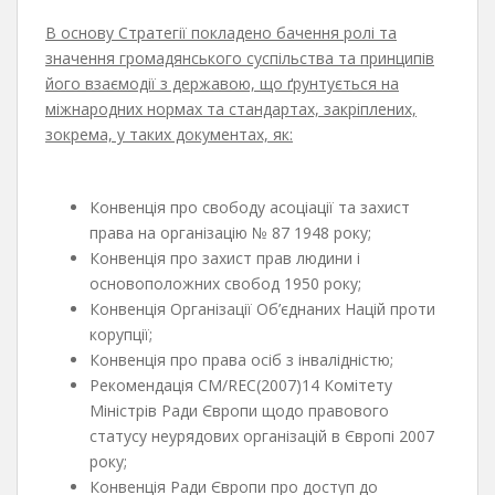
В основу Стратегії покладено бачення ролі та
значення громадянського суспільства та принципів
його взаємодії з державою, що ґрунтується на
міжнародних нормах та стандартах, закріплених,
зокрема, у таких документах, як:
Конвенція про свободу асоціації та захист
права на організацію № 87 1948 року;
Конвенція про захист прав людини і
основоположних свобод 1950 року;
Конвенція Організації Об’єднаних Націй проти
корупції;
Конвенція про права осіб з інвалідністю;
Рекомендація CM/REC(2007)14 Комітету
Міністрів Ради Європи щодо правового
статусу неурядових організацій в Європі 2007
року;
Конвенція Ради Європи про доступ до