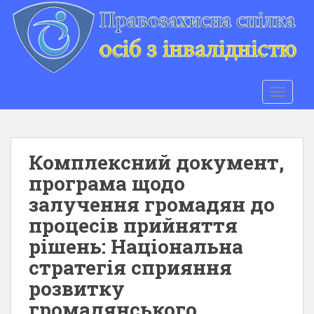
S
k
i
p
t
o
TOGGLE
m
a
i
n
Комплексний документ,
c
програма щодо
o
залучення громадян до
n
t
процесів прийняття
e
рішень: Національна
n
стратегія сприяння
t
розвитку
громадянського