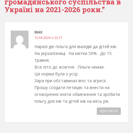
громадянського суспільства в
Україні на 2021-2026 роки.”
MAX
12.04.2024 о 22:21
Наразі діе пільга для івалідів да дітей інв.
На укрзалізниці . На квітки 50% . До 15
травня.
Все літо до жовтня . Пільги немае.
Ця норма була з усср .
Зара при обставинах впо та агресіі .
Прошу создати петицію та внести на
оговорення зняти обмеження та зробити
пільгу для інв та дітей інв на весь рік
ВІДПОВІCТИ