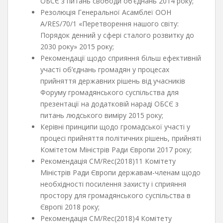
ОБСЄ з питань свободи об’єднань 2014 року;
Резолюція Генеральної Асамблеї ООН
A/RES/70/1 «Перетворення нашого світу:
Порядок денний у сфері сталого розвитку до
2030 року» 2015 року;
Рекомендації щодо сприяння більш ефективній
участі об’єднань громадян у процесах
прийняття державних рішень від учасників
Форуму громадянського суспільства для
презентації на додатковій нараді ОБСЄ з
питань людського виміру 2015 року;
Керівні принципи щодо громадської участі у
процесі прийняття політичних рішень, прийняті
Комітетом Міністрів Ради Європи 2017 року;
Рекомендація CM/Rec(2018)11 Комітету
Міністрів Ради Європи державам-членам щодо
необхідності посилення захисту і сприяння
простору для громадянського суспільства в
Європі 2018 року;
Рекомендація CM/Rec(2018)4 Комітету