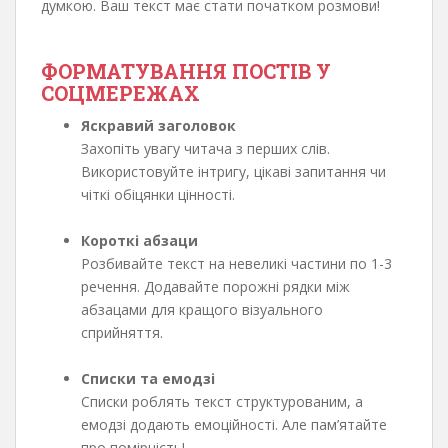
думкою. Ваш текст має стати початком розмови!
ФОРМАТУВАННЯ ПОСТІВ У
СОЦМЕРЕЖАХ
Яскравий заголовок
Захопіть увагу читача з перших слів.
Використовуйте інтригу, цікаві запитання чи
чіткі обіцянки цінності.
Короткі абзаци
Розбивайте текст на невеликі частини по 1-3
речення. Додавайте порожні рядки між
абзацами для кращого візуального
сприйняття.
Списки та емодзі
Списки роблять текст структурованим, а
емодзі додають емоційності. Але пам’ятайте
про помірність!