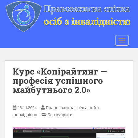
S
k
i
p
t
o
TOGGLE
m
a
i
n
Курс «Копірайтинг —
c
професія успішного
o
майбутнього 2.0»
n
t
e
15.11.2024
Правозахисна спілка осіб з
n
інвалідністю
Без рубрики
t