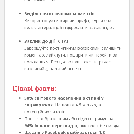
Виділення ключових моментів
Використовуйте жирний шрифт, курсив чи
великі літери, щоб підкреслити важливі ідеї.
Заклик до дії (CTA)
Завершуйте пост чіткими вказівками: залишити
коментар, лайкнути, поширити чи перейти за
посиланням. Без цього ваш текст втрачає
важливий фінальний акцент!
Цікаві факти:
58% світового населення активні у
соцмережах.
Це понад 4,5 мільярда
потенційних читачів!
Пост із зображенням або відео отримує
на
94% більше переглядів
, ніж текст без медіа.
Щодня у Facebook відбувається 1,8