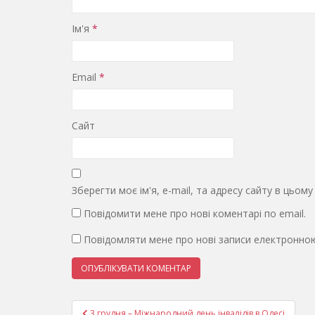
Ім'я
*
Email
*
Сайт
Зберегти моє ім'я, e-mail, та адресу сайту в цьом
Повідомити мене про нові коментарі по email.
Повідомляти мене про нові записи електронно
Навігація
3 грудня – Міжнародний день інвалідів в Одесі