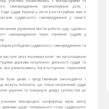
нції учасники ознайомились з міжнародними та
кого самоврядування, проаналізували роль і
ди суддів України у світлі конституційних змін в
органів суддівського самоврядування у захисті
питанням управління якістю роботи суду, судового
ького самоврядування через сприяння суддям у
ів.
освідом розбудови суддівського самоврядування та
ві виступи своїх іноземних колег, які наголошували
итуціями держави незалежної діяльності суддів та
ки, яка унеможливить багатостороннє тлумачення
упи були цікаві і представникам законодавчої і
віді можуть побачити, що тільки незалежний суддя
нне рішення та повернути довіру суспільства до
учасники міжнародної конференції мали змогу
я думками щодо теперішнього стану суддівського