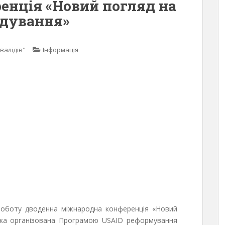
енція «Новий погляд на
ядування»
валідів"
Інформація
 роботу дводенна міжнародна конференція «Новий
 яка організована Програмою USAID реформування