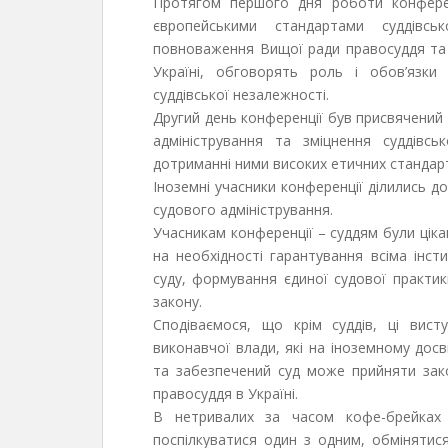
Протягом першого дня роботи конфере
європейськими стандартами суддівсь
повноваження Вищої ради правосуддя та Ра
Україні, обговорять роль і обов’язки 
суддівської незалежності.
Другий день конференції був присвячений 
адміністрування та зміцнення суддівс
дотриманні ними високих етичних стандарт
Іноземні учасники конференції ділились д
судового адміністрування.
Учасникам конференції – суддям були ціка
на необхідності гарантування всіма інст
суду, формування єдиної судової практи
закону.
Сподіваємося, що крім суддів, ці вист
виконавчої влади, які на іноземному дос
та забезпечений суд може прийняти зако
правосуддя в Україні.
В нетривалих за часом кофе-брейках 
поспілкуватися один з одним, обмінятис