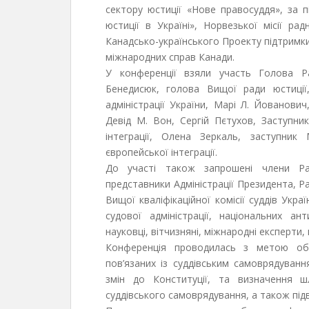
сектору юстиції «Нове правосуддя», за 
юстиції в Україні», Норвезької місії ра
Канадсько-українського Проекту підтримк
міжнародних справ Канади.
У конференції взяли участь Голова Ра
Бенедисюк, голова Вищої ради юстиції
адміністрації України, Марі Л. Йованови
Девід М. Вон, Сергій Пєтухов, Заступник
інтеграції, Олена Зеркаль, заступник
європейської інтеграції.
До участі також запрошені члени Рад
представники Адміністрації Президента, Р
Вищої кваліфікаційної комісії суддів Укр
судової адміністрації, національних ан
науковці, вітчизняні, міжнародні експерти,
Конференція проводилась з метою обг
пов’язаних із суддівським самоврядуванн
змін до Конституції, та визначення ш
суддівського самоврядування, а також підв