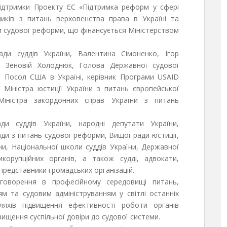
підтримки Проекту ЄС «Підтримка реформ у сфері
дників з питань верховенства права в Україні та
и судової реформи, що фінансується Міністерством
ди суддів України, Валентина Сімоненко, Ігор
, Зеновій Холоднюк, Голова Державної судової
ч, Посол США в Україні, керівник Програми USAID
 Міністра юстиції України з питань європейської
 Міністра закордонних справ України з питань
и суддів України, народні депутати України,
ади з питань судової реформи, Вищої ради юстиції,
аїни, Національної школи суддів України, Державної
тикорупційних органів, а також судді, адвокати,
 представники громадських організацій.
оворення в професійному середовищі питань,
ям та судовим адмініструванням у світлі останніх
ляхів підвищення ефективності роботи органів
ищення суспільної довіри до судової системи.