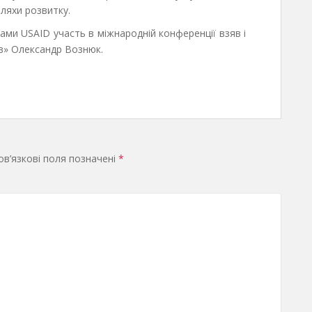
ляхи розвитку.
ми USAID участь в міжнародній конференції взяв і
ів» Олександр Вознюк.
в’язкові поля позначені
*