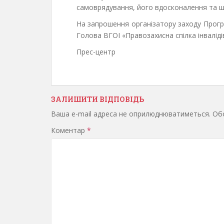
самоврядування, його вдосконалення та ш
На запрошення організатору заходу Програ
Голова ВГОІ «Правозахисна спілка інвалід
Прес-центр
ЗАЛИШИТИ ВІДПОВІДЬ
Ваша e-mail адреса не оприлюднюватиметься.
Обо
Коментар
*