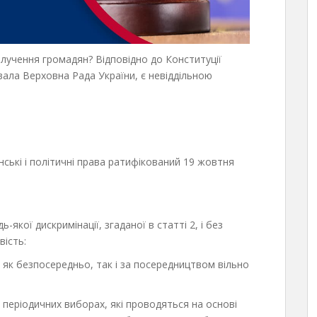
лучення громадян? Відповідно до Конституції
вала Верховна Рада України, є невіддільною
ькі і політичні права ратифікований 19 жовтня
кої дискримінації, згаданої в статті 2, і без
ість:
 як безпосередньо, так і за посередництвом вільно
 періодичних виборах, які проводяться на основі