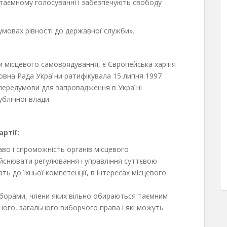
 таємному голосуванні і забезпечують свободу
 умовах рівності до державної служби».
и місцевого самоврядування, є Європейська хартія
овна Рада України ратифікувала 15 липня 1997
передумови для запровадження в Україні
ублічної влади.
ртії:
во i спроможність органів місцевого
ійснювати регулювання і управління суттєвою
ть до їхньої компетенції, в інтересах місцевого
зборами, члени яких вільно обираються таємним
ного, загального виборчого права і які можуть