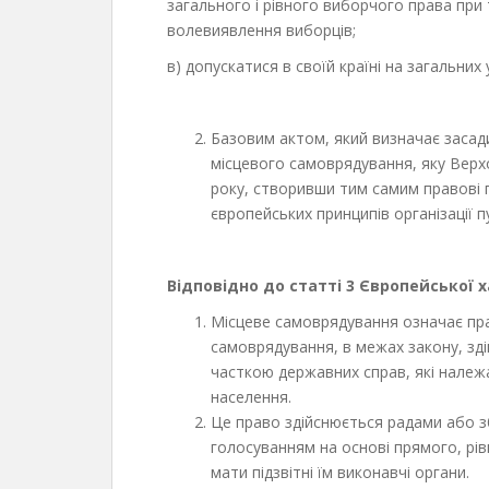
загального і рівного виборчого права при
волевиявлення виборців;
в) допускатися в своїй країні на загальних
Базовим актом, який визначає засад
місцевого самоврядування, яку Верх
року, створивши тим самим правові 
європейських принципів організації п
Відповідно до статті 3 Європейської ха
Місцеве самоврядування означає пра
самоврядування, в межах закону, зд
часткою державних справ, які належа
населення.
Це право здійснюється радами або 
голосуванням на основі прямого, рів
мати підзвітні їм виконавчі органи.