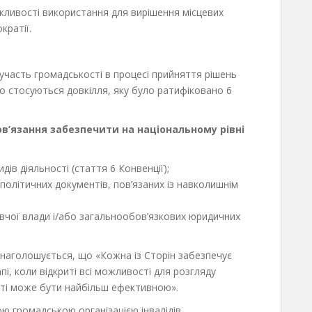
ожливості використання для вирішення місцевих
кратії.
 участь громадськості в процесі прийняття рішень
о стосуються довкілля, яку було ратифіковано 6
в’язання забезпечити на національному рівні
ів діяльності (стаття 6 Конвенції);
 політичних документів, пов’язаних із навколишнім
авчої влади і/або загальнообов’язкових юридичних
) наголошується, що «Кожна із Сторін забезпечує
і, коли відкриті всі можливості для розгляду
ості може бути найбільш ефективною».
ою громадською організацією інвалідів