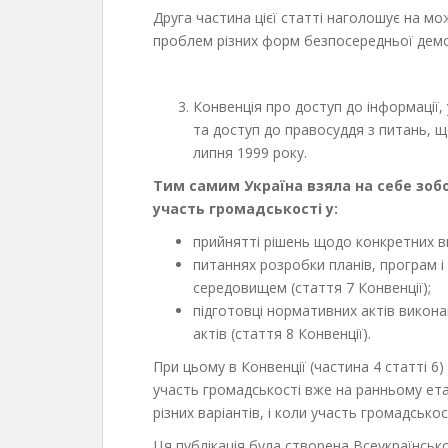
Друга частина цієї статті наголошує на м
проблем різних форм безпосередньої демо
Конвенція про доступ до інформації,
та доступ до правосуддя з питань, щ
липня 1999 року.
Тим самим Україна взяла на себе зобо
участь громадськості у:
прийнятті рішень щодо конкретних вид
питаннях розробки планів, програм і
середовищем (стаття 7 Конвенції);
підготовці нормативних актів викон
актів (стаття 8 Конвенції).
При цьому в Конвенції (частина 4 статті 6
участь громадськості вже на ранньому етап
різних варіантів, і коли участь громадськ
Ця публікація була створена Всеукраїнськ