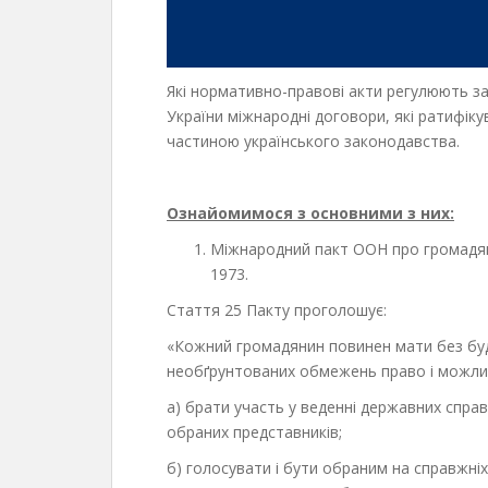
Які нормативно-правові акти регулюють за
України міжнародні договори, які ратифіку
частиною українського законодавства.
Ознайомимося з основними з них:
Міжнародний пакт ООН про громадянс
1973.
Стаття 25 Пакту проголошує:
«Кожний громадянин повинен мати без будь-я
необґрунтованих обмежень право і можлив
а) брати участь у веденні державних справ
обраних представників;
б) голосувати і бути обраним на справжніх