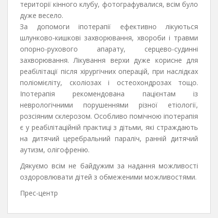
території кінного клубу, фотографувалися, всім було
дуже весело.
За допомоги іпотерапії ефективно лікуються
шлунково-кишкові захворювання, хвороби і травми
опорно-рухового апарату, серцево-судинні
захворювання. Лікування верхи дуже корисне для
реабілітації після хірургічних операцій, при наслідках
поліомієліту, сколіозах і остеохондрозах тощо.
Іпотерапія рекомендована пацієнтам із
неврологічними порушеннями різної етіології,
розсіяним склерозом. Особливо помічною іпотерапія
є у реабілітаційній практиці з дітьми, які страждають
на дитячий церебральний параліч, ранній дитячий
аутизм, олігофренію.
Дякуємо всім не байдужим за надання можливості
оздоровлювати дітей з обмеженими можливостями.
Прес-центр