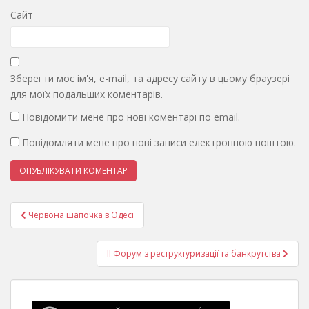
Сайт
Зберегти моє ім'я, e-mail, та адресу сайту в цьому браузері
для моїх подальших коментарів.
Повідомити мене про нові коментарі по email.
Повідомляти мене про нові записи електронною поштою.
Навігація
Червона шапочка в Одесі
записів
II Форум з реструктуризації та банкрутства