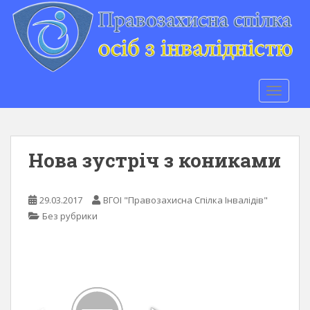
S
k
i
p
t
o
TOGGLE
m
a
i
n
Нова зустріч з кониками
c
o
n
29.03.2017
ВГОІ "Правозахисна Спілка Інвалідів"
t
Без рубрики
e
n
t