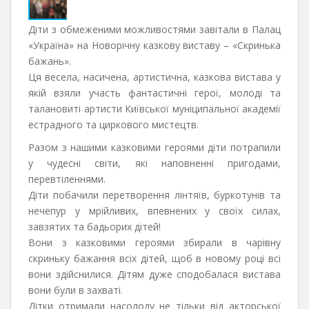
Діти з обмеженими можливостями завітали в Палац
«Україна» на Новорічну казкову виставу – «Скринька
бажань».
Ця весела, насичена, артистична, казкова вистава у
якій взяли участь фантастичні герої, молоді та
талановиті артисти Київської муніципальної академії
естрадного та циркового мистецтв.
Разом з нашими казковими героями діти потрапили
у чудесні світи, які наповненні пригодами,
перевтіленнями.
Діти побачили перетворення лінтяїв, буркотунів та
нечепур у мрійливих, впевнених у своїх силах,
завзятих та бадьорих дітей!
Вони з казковими героями збирали в чарівну
скриньку бажання всіх дітей, щоб в новому році всі
вони здійснилися. Дітям дуже сподобалася вистава
вони були в захваті.
Дітки отримали насолоду не тільки від акторської