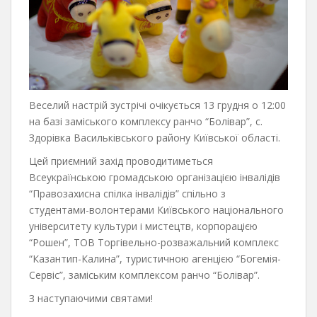
Веселий настрій зустрічі очікується 13 грудня о 12:00
на базі заміського комплексу ранчо “Болівар”, с.
Здорівка Васильківського району Київської області.
Цей приємний захід проводитиметься
Всеукраїнською громадською організацією інвалідів
“Правозахисна спілка інвалідів” спільно з
студентами-волонтерами Київського національного
університету культури і мистецтв, корпорацією
“Рошен”, ТОВ Торгівельно-розважальний комплекс
“Казантип-Калина”, туристичною агенцією “Богемія-
Сервіс”, заміським комплексом ранчо “Болівар”.
З наступаючими святами!