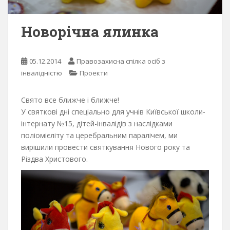
Новорічна ялинка
05.12.2014
Правозахисна спілка осіб з
інвалідністю
Проекти
Свято все ближче і ближче!
У святкові дні спеціально для учнів Київської школи-
інтернату №15, дітей-інвалідів з наслідками
поліомієліту та церебральним паралічем, ми
вирішили провести святкування Нового року та
Різдва Христового.