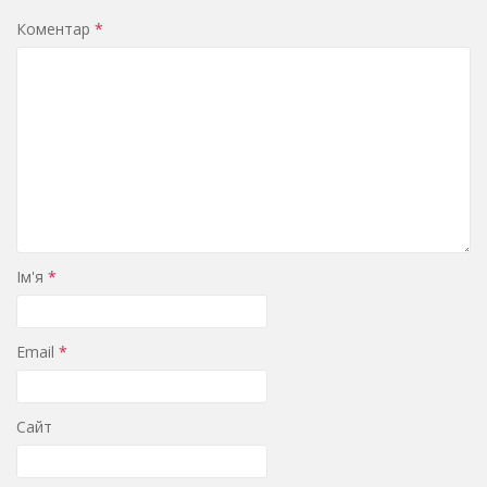
Коментар
*
Ім'я
*
Email
*
Сайт