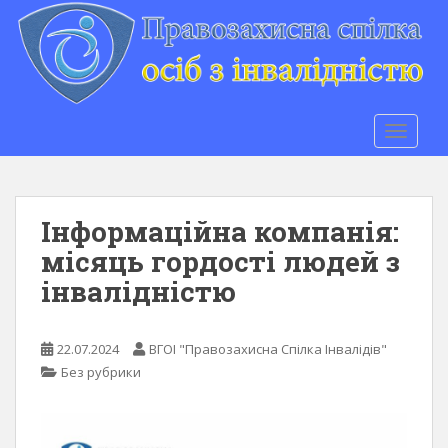
S
k
i
p
t
o
TOGGLE
m
a
i
n
Інформаційна компанія:
c
місяць гордості людей з
o
інвалідністю
n
t
e
22.07.2024
ВГОІ "Правозахисна Спілка Інвалідів"
n
Без рубрики
t