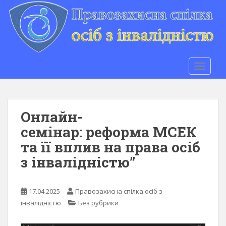
S
k
i
p
t
o
TOGGLE
m
a
i
n
Онлайн-
c
семінар: реформа МСЕК
o
та її вплив на права осіб
n
t
з інвалідністю”
e
n
t
17.04.2025
Правозахисна спілка осіб з
інвалідністю
Без рубрики