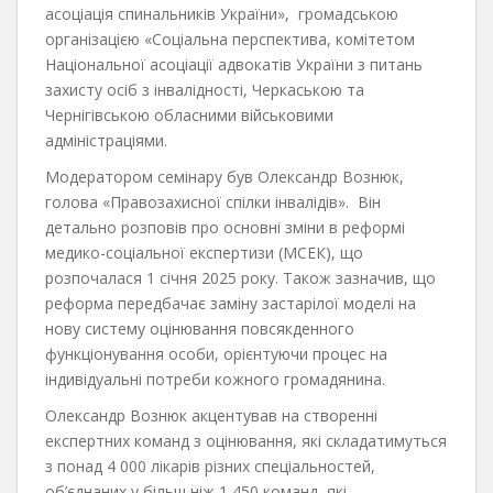
асоціація спинальників України», громадською
організацією «Соціальна перспектива, комітетом
Національної асоціації адвокатів України з питань
захисту осіб з інвалідності, Черкаською та
Чернігівською обласними військовими
адміністраціями.
Модератором семінару був Олександр Вознюк,
голова «Правозахисної спілки інвалідів». Він
детально розповів про основні зміни в реформі
медико-соціальної експертизи (МСЕК), що
розпочалася 1 січня 2025 року. Також зазначив, що
реформа передбачає заміну застарілої моделі на
нову систему оцінювання повсякденного
функціонування особи, орієнтуючи процес на
індивідуальні потреби кожного громадянина.
Олександр Вознюк акцентував на створенні
експертних команд з оцінювання, які складатимуться
з понад 4 000 лікарів різних спеціальностей,
об’єднаних у більш ніж 1 450 команд, які