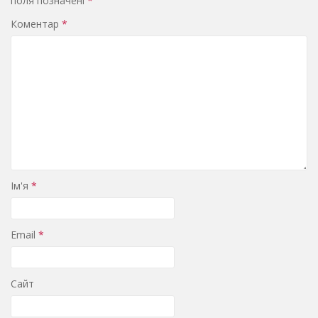
поля позначені
*
Коментар
*
Ім'я
*
Email
*
Сайт