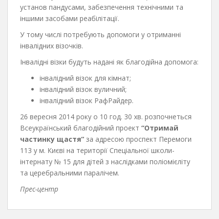
установ пандусами, забезпечення технічними та
іншими засобами реабілітації.
У тому числі потребують допомоги у отриманні
інвалідних візочків.
Інвалідні візки будуть надані як благодійна допомога:
інвалідний візок для кімнат;
інвалідний візок вуличний;
інвалідний візок РафРайдер.
26 вересня 2014 року о 10 год. 30 хв. розпочнеться
Всеукраїнський благодійний проект
“Отримай
частинку щастя”
за адресою проспект Перемоги
113 у м. Києві на території Спеціальної школи-
інтернату № 15 для дітей з наслідками поліомієліту
та церебральними паралічем.
Прес-центр