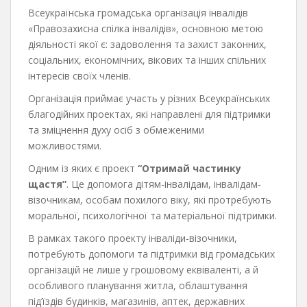
Всеукраїнська громадська організація інвалідів
«Правозахисна спілка інвалідів», основною метою
діяльності якої є: задоволення та захист законних,
соціальних, економічних, вікових та інших спільних
інтересів своїх членів.
Організація приймає участь у різних Всеукраїнських
благодійних проектах, які направлені для підтримки
та зміцнення духу осіб з обмеженими
можливостями.
Одним із яких є проект
“Отримай частинку
щастя”
. Це допомога дітям-інвалідам, інвалідам-
візочникам, особам похилого віку, які протребують
моральної, психологічної та матеріальної підтримки.
В рамках такого проекту інваліди-візочники,
потребують допомоги та підтримки від громадських
організацій не лише у грошовому еквіваленті, а й
особливого планування житла, облаштування
під’їздів будинків, магазинів, аптек, державних