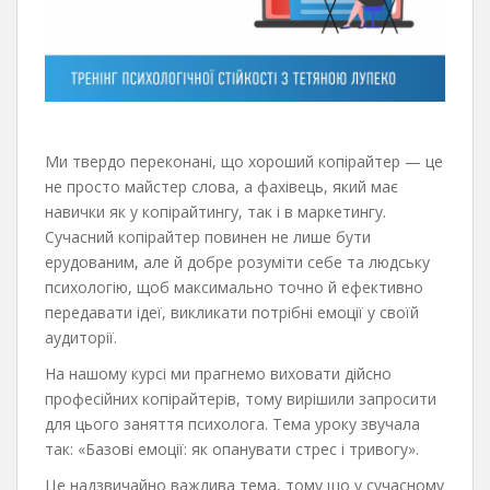
Ми твердо переконані, що хороший копірайтер — це
не просто майстер слова, а фахівець, який має
навички як у копірайтингу, так і в маркетингу.
Сучасний копірайтер повинен не лише бути
ерудованим, але й добре розуміти себе та людську
психологію, щоб максимально точно й ефективно
передавати ідеї, викликати потрібні емоції у своїй
аудиторії.
На нашому курсі ми прагнемо виховати дійсно
професійних копірайтерів, тому вирішили запросити
для цього заняття психолога. Тема уроку звучала
так: «Базові емоції: як опанувати стрес і тривогу».
Це надзвичайно важлива тема, тому що у сучасному