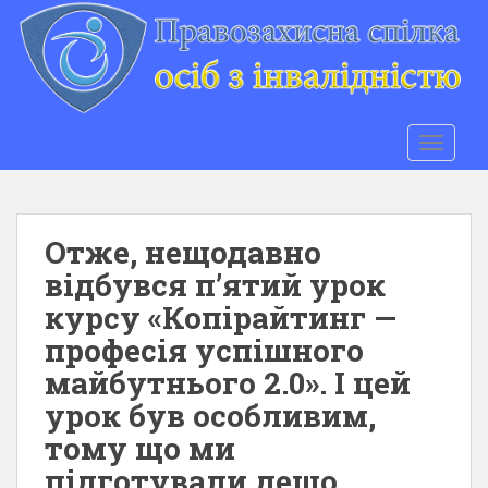
S
k
i
p
t
o
TOGGLE
m
a
i
n
Отже, нещодавно
c
відбувся п’ятий урок
o
курсу «Копірайтинг —
n
t
професія успішного
e
майбутнього 2.0». І цей
n
урок був особливим,
t
тому що ми
підготували дещо