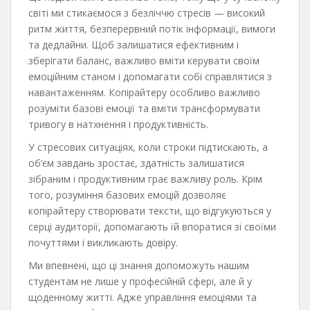
світі ми стикаємося з безліччю стресів — високий
ритм життя, безперервний потік інформації, вимоги
та дедлайни. Щоб залишатися ефективним і
зберігати баланс, важливо вміти керувати своїм
емоційним станом і допомагати собі справлятися з
навантаженням. Копірайтеру особливо важливо
розуміти базові емоції та вміти трансформувати
тривогу в натхнення і продуктивність.
У стресових ситуаціях, коли строки підтискають, а
об’єм завдань зростає, здатність залишатися
зібраним і продуктивним грає важливу роль. Крім
того, розуміння базових емоцій дозволяє
копірайтеру створювати тексти, що відгукуються у
серці аудиторії, допомагають їй впоратися зі своїми
почуттями і викликають довіру.
Ми впевнені, що ці знання допоможуть нашим
студентам не лише у професійній сфері, але й у
щоденному житті. Адже управління емоціями та