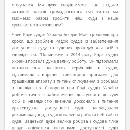
опікувався. Ми дуже сподіваємось, що завдяки
активній позиції громадянського суспільства ми
зможемо разом зробити наші суди і наше
суспільство інклюзивним”.
Член Ради суддів України Богдан Моніч розповів про
кроки, що зроблені Радою суддів із забезпечення
доступності суду та судових процедур для осіб з
інвалідністю. “Починаючи з 2014 року Рада суддів
України провела дуже велику роботу. Ми підтримали
встановлення платіжних терміналів в судах,
підтримали створення тренінгової програми для
працівників апарату з питань спілкування з особами
з інвалідністю. Створена при Раді суддів України
робоча група із забезпечення доступності до суду
осіб з інвалідністю вивчила досконало і питання
архітектурної доступності судів, напрацювала
рекомендацї щодо удосконалення роботи веб-сайтів
судів. Ведеться дуже велика робота і судова гілка
влади опікується питаннями доступності судів