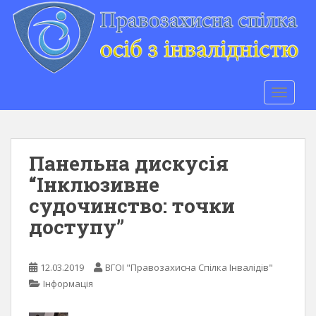
S
k
i
p
t
o
TOGGLE
m
a
i
n
Панельна дискусія
c
“Інклюзивне
o
судочинство: точки
n
t
доступу”
e
n
t
12.03.2019
ВГОІ "Правозахисна Спілка Інвалідів"
Інформація