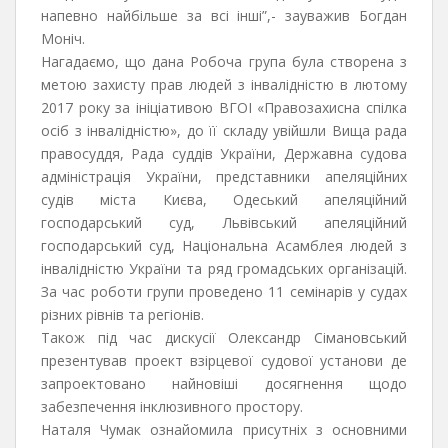
напевно найбільше за всі інші”,- зауважив Богдан
Моніч.
Нагадаємо, що дана Робоча група була створена з
метою захисту прав людей з інвалідністю в лютому
2017 року за ініціативою ВГОІ «Правозахисна спілка
осіб з інвалідністю», до її складу увійшли Вища рада
правосуддя, Рада суддів України, Державна судова
адміністрація України, представники апеляційних
судів міста Києва, Одеський апеляційний
господарський суд, Львівський апеляційний
господарський суд, Національна Асамблея людей з
інвалідністю України та ряд громадських організацій.
За час роботи групи проведено 11 семінарів у судах
різних рівнів та регіонів.
Також під час дискусії Олександр Сімановський
презентував проект взірцевої судової установи де
запроектовано найновіші досягнення щодо
забезпечення інклюзивного простору.
Наталя Чумак ознайомила присутніх з основними