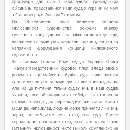
процедури для осіб з інвалідністю, громадських
об’єднань, представники Ради суддів України на чолі
з Головою ради Олегом Ткачуком.
На обговорення були винесені питання
інклюзивності судочинства, зокрема аналізу
сучасного стану судочинства, міжнародного досвіду,
визначення шляхів удосконалення законодавства та
напрямків формування концепції інклюзивного
судочинства.
За словами Голови Ради суддів України Олега
Ткачука:”Представники судової гілки влади звісно
розуміють, що майже всі будівлі судів залишаються
практично не доступними для людей з інвалідністю.
Але чи це питання тільки судів? Ми, в Раді суддів
України, вже обговорюємо необхідність створення
окремого місця для перекладачів жестової мови і
місця де, наприклад, людина може прийняти ліки. Ми,
зараз, розробляємо нові стандарти суду. Проте
справа ж не в написанні стандартів, а в їх реалізації.
Питанням інклюзивності ніхто і ніколи комплексно не