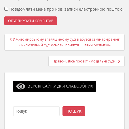
Повідомляти мене про нові записи електронною поштою.
Навігація
У Житомирському апеляційному суді відбувся семінар-тренінг
записів
«Інклюзивний суд: основні поняття і шляхи розвитку»
Право-justice проект «Модельні суди»
ВЕРСІЯ САЙТУ ДЛЯ СЛАБОЗО́РИХ
Пошук
ПОШУК