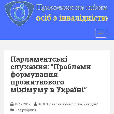
S
k
i
p
t
o
TOGGLE
m
a
i
n
Парламентські
c
слухання: “Проблеми
o
формування
n
t
прожиткового
e
мінімуму в Україні”
n
t
18.12.2019
ВГОІ "Правозахисна Спілка Інвалідів"
Без рубрики