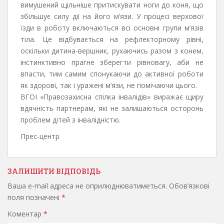
вимушений щільніше притискувати ноги до коня, що
збільшує силу дії на його м’язи. У процесі верхової
їзди в роботу включаються всі основні групи м’язів
тіла. Це відбувається на рефлекторному рівні,
оскільки дитина-вершник, рухаючись разом з конем,
інстинктивно прагне зберегти рівновагу, аби не
впасти, тим самим спонукаючи до активної роботи
як здорові, так і уражені м’язи, не помічаючи цього.
ВГОІ «Правозахисна спілка інвалідів» виражає щиру
вдячність партнерам, які не залишаються осторонь
проблем дітей з інвалідністю.
Прес-центр
ЗАЛИШИТИ ВІДПОВІДЬ
Ваша e-mail адреса не оприлюднюватиметься.
Обов’язкові
поля позначені
*
Коментар
*