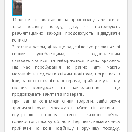
11 квітня не зважаючи на прохолодну, але все ж
таки весняну погоду, діти, які потребують
реабілітаційних заходів продовжують відвідувати
коників.
З кожним разом, дітки ще радісніше зустрічаються зі
своїми улюбленцями, із задоволенням
оздоровлюються та набираються нових вражень.
Під час перебування на ранчо, діти мають
можливість подихати свіжим повітрям, погратися в
ігри, запропоновані волонтерами, прийняти участь у
цікавих конкурсах та найголовніше – це
продовжувати заняття з іпотерапії.
При їзді на коні м’язи спини тварини, здійснюючи
тривимірні рухи, масажують м’язи ніг дитини –
внутрішню сторону стегон, литкові м’язи,
голеностоп, пахову область. Вершник, намагаючись
прийняти на коні надійнішу і зручнішу посадку,