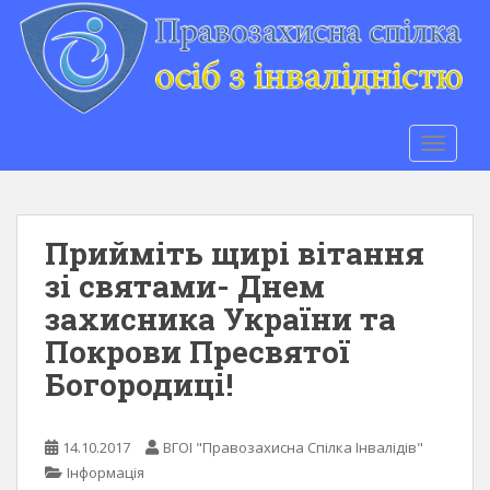
S
k
i
p
t
o
TOGGLE
m
a
i
n
Прийміть щирі вітання
c
зі святами- Днем
o
захисника України та
n
t
Покрови Пресвятої
e
Богородиці!
n
t
14.10.2017
ВГОІ "Правозахисна Спілка Інвалідів"
Інформація