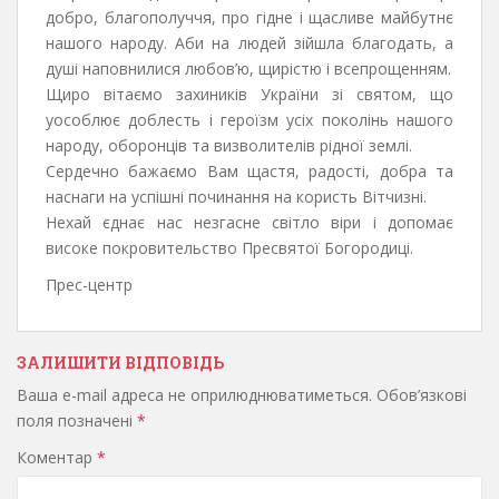
добро, благополуччя, про гідне і щасливе майбутнє
нашого народу. Аби на людей зійшла благодать, а
душі наповнилися любов’ю, щирістю і всепрощенням.
Щиро вітаємо захиників України зі святом, що
уособлює доблесть і героїзм усіх поколінь нашого
народу, оборонців та визволителів рідної землі.
Сердечно бажаємо Вам щастя, радості, добра та
наснаги на успішні починання на користь Вітчизні.
Нехай єднає нас незгасне світло віри і допомає
високе покровительство Пресвятої Богородиці.
Прес-центр
ЗАЛИШИТИ ВІДПОВІДЬ
Ваша e-mail адреса не оприлюднюватиметься.
Обов’язкові
поля позначені
*
Коментар
*