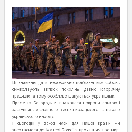
Ці знаменні дати нерозривно пов’язані між собою,
символізують зв’язок поколінь, давню історичну
традицію, а тому особливо шануються українцями.
Пресвята Богородиця вважалася покровителькою і
заступницею славного війська козацького та всього
українського народу.
І сьогодні у важкі часи для нашої країни ми
звертаємося до Матері Божої з проханням про мир,