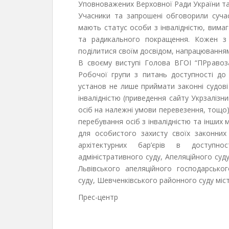
Уповноважених Верховної Ради України та
Учасники та запрошені обговорили сучас
мають статус особи з інвалідністю, вима
та радикального покращення. Кожен з 
поділитися своїм досвідом, напрацювання
В своєму виступі Голова ВГОІ “ПРравозах
Робочої групи з питань доступності до п
установ не лише приймати законні судов
інвалідністю (приведення сайту Укрзалізни
осіб на належні умови перевезення, тощо)
перебування осіб з інвалідністю та інших
для особистого захисту своїх законних 
архітектурних бар’єрів в доступно
адміністративного суду, Апеляційного суду
Львівського апеляційного господарсько
суду, Шевченківського районного суду міст
Прес-центр