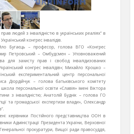
я прав людей з інвалідністю в українських реаліях” в
Український конгрес інвалідів.
айло Бугаєць – професор, голова ВГО «Конгрес
димир Петровський – Омбудсмен – Уповноважений
тва для захисту прав і свобод інвалідизованих
країнський конгрес інвалідів»; Михайло Крошко –
аїнський експериментальний центр персональної
риса Діордійчук – голова батьківського комітету
а школа персональної освіти «Славія» імені Віктора
ини з інвалідністю; Анатолій Буднік – голова ГО
ції та громадської експертизи влади», Олександр
”.
ені: керівники Постійного представництва ООН в
івники Адміністрації Президента України, Верховної
, Генеральної прокуратури, Вищої ради правосуддя,