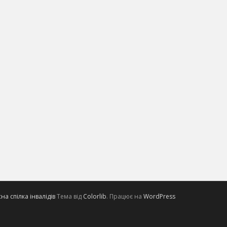
а спілка інвалідів
Тема від
Colorlib
. Працює на
WordPress