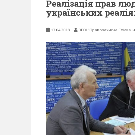
Реалізація прав люд
українських реалія
17.04.2018
ВГОІ "Правозахисна Спілка Ін