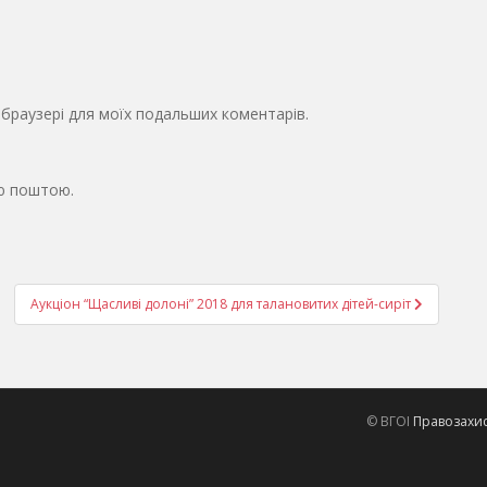
у браузері для моїх подальших коментарів.
ю поштою.
Аукціон “Щасливі долоні” 2018 для талановитих дітей-сиріт
© ВГОІ
Правозахисн