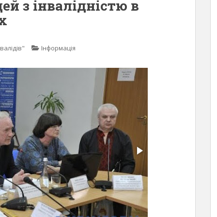
ей з інвалідністю в
х
валідів"
Інформація