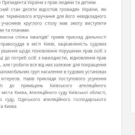
 Президента України з прав людини та дитини.
ний стан десяти відсотків громадян України, які
гає термінового втручання для його невідкладного
учасників круглого столу мав змогу виступити
ми та планами.
исна спілка інвалідів” привів приклад діяльності
равосуддя в місті Києві, зацікавленість судових
і рішення щодо поновлення порушених прав осіб з
ці до потреб осіб з інвалідністю, відновлення прав
, але і робити все від них залежне для покращення
 маломобільних груп насалення в судових установах
інтересів. Навів приклади поступового усунення
сті до приміщень Київського апеляційного
 міста Києва, Апеляційного суду Київської області,
го суду, Одеського апеляційного господарського
а Києва.