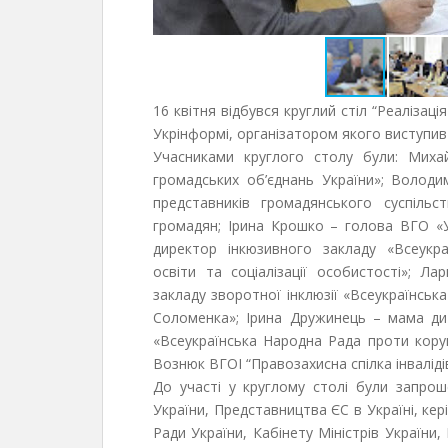
16 квітня відбувся круглий стіл “Реалізаці
Укрінформі, організатором якого виступив 
Учасниками круглого столу були: Мих
громадських об’єднань України»; Воло
представників громадянського суспільс
громадян; Ірина Крошко – голова ВГО «У
директор інкюзивного закладу «Всеукр
освіти та соціалізації особистості»; Ла
закладу зворотної інклюзії «Всеукраїнськ
Соломенка»; Ірина Дружинець – мама дит
«Всеукраїнська Народна Рада проти коруп
Вознюк ВГОІ “Правозахисна спілка інвалідів
До участі у круглому столі були запрош
України, Представництва ЄС в Україні, кер
Ради України, Кабінету Міністрів України