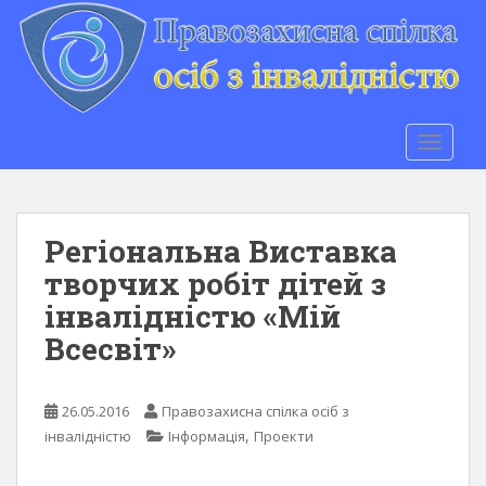
S
k
i
p
t
o
TOGGLE
m
a
i
n
Регіональна Виставка
c
творчих робіт дітей з
o
інвалідністю «Мій
n
t
Всесвіт»
e
n
t
26.05.2016
Правозахисна спілка осіб з
,
інвалідністю
Інформація
Проекти