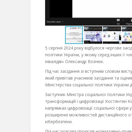
5 серпня 2024 року відбулося чергове засі
політики України, у якому серед інших її ч
інвалідів» Олександр Вознюк.
Під час засідання зі вступним словом вис
який привітав учасників засідання та оцін
Міністерства соціальної політики України д
Заступник Міністра соціальної політики У
трансформацій і цифровізації Костянтин 
напрямках цифровізації соціальної сфери у
розширенні можливостей дистанційного от
кібербезпеки.
Під час розгляд проєктів нормативно-прав