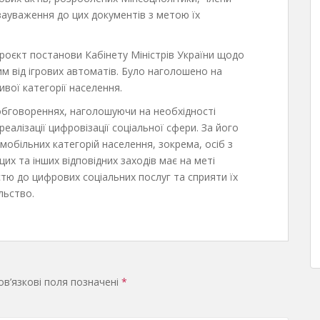
зауваження до цих документів з метою їх
роєкт постанови Кабінету Міністрів України щодо
м від ігрових автоматів. Було наголошено на
ивої категорії населення.
обговореннях, наголошуючи на необхідності
реалізації цифровізації соціальної сфери. За його
обільних категорій населення, зокрема, осіб з
 цих та інших відповідних заходів має на меті
істю до цифрових соціальних послуг та сприяти їх
ільство.
в’язкові поля позначені
*