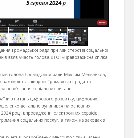
дання Громадської ради при Міністерстві соціальної
ленів взяв участь голова ВГОІ «Правозахисна спілка
тупив голова Громадської ради Максим Мельников,
ив важливість співпраці Громадської ради та
ля розв’язання соціальних питань..
країни з питань цифрового розвитку, цифрових
Кошеленко детально зупинився на основних
 2024 році, впровадженні електронних сервісів,
римання соціальних послуг, а також на заходах з
ових актів, розроблених Мінсоцполітики, члени