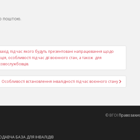
ю поштою.
захід, під час якого будуть презентовані напрацювання щодо
ія, особливості під час дії воєнного стан, а також для
ковослужбовців.
Особливості встановлення інвалідності під час воєнного стану
© ВГОІ
Правозахисн
ДАВЧА БАЗА ДЛЯ ІНВАЛІДІВ