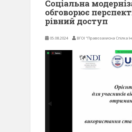
Соціальна модерніз
обговорює перспект
рівний доступ
05.08.2024
ВГОІ "Правозахисна Спілка Ін