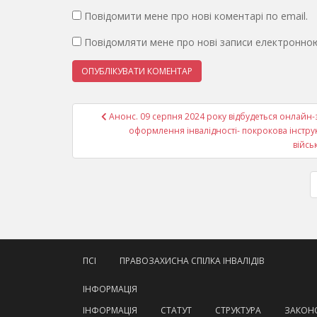
Повідомити мене про нові коментарі по email.
Повідомляти мене про нові записи електронно
Навігація
Анонс. 09 серпня 2024 року відбудеться онлайн-
записів
оформлення інвалідності- покрокова інструкц
війсь
ПСІ
ПРАВОЗАХИСНА СПІЛКА ІНВАЛІДІВ
ІНФОРМАЦІЯ
ІНФОРМАЦІЯ
СТАТУТ
СТРУКТУРА
ЗАКОНО