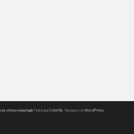
а спілка інвалідів
Тема від
Colorlib
. Працює на
WordPress