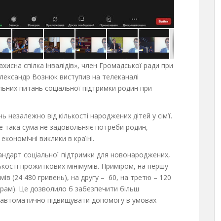
исна спілка інвалідів», член Громадської ради при
 Олександр Вознюк виступив на телеканалі
льних питань соціальної підтримки родин при
 незалежно від кількості народжених дітей у сім’ї.
е така сума не задовольняє потреби родин,
економічні виклики в країні.
ндарт соціальної підтримки для новонароджених,
лькості прожиткових мінімумів. Приміром, на першу
ів (24 480 гривень), на другу – 60, на третю – 120
ларам). Це дозволило б забезпечити більш
а автоматично підвищувати допомогу в умовах