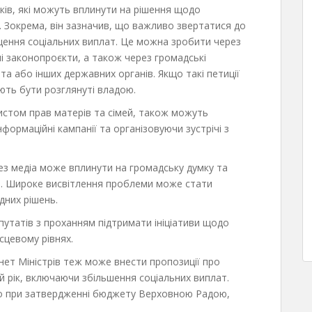
ків, які можуть вплинути на рішення щодо
 Зокрема, він зазначив, що важливо звертатися до
щення соціальних виплат. Це можна зробити через
ні законопроєкти, а також через громадські
ента або інших державних органів. Якщо такі петиції
ають бути розглянуті владою.
хистом прав матерів та сімей, також можуть
ормаційні кампанії та організовуючи зустрічі з
ез медіа може вплинути на громадську думку та
ня. Широке висвітлення проблеми може стати
дних рішень.
утатів з проханням підтримати ініціативи щодо
сцевому рівнях.
нет Міністрів теж може внести пропозиції про
й рік, включаючи збільшення соціальних виплат.
о при затвердженні бюджету Верховною Радою,