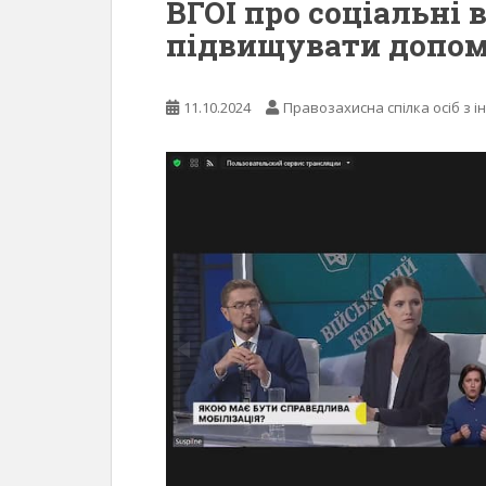
ВГОІ про соціальні 
підвищувати допо
11.10.2024
Правозахисна спілка осіб з і