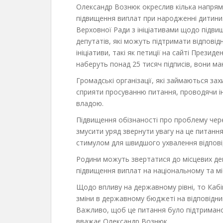
Олександр Вознюк окреслив кілька напрям
підвищення виплат при народженні дитини.
Верховної Ради з ініціативами щодо підви
депутатів, які можуть підтримати відповід
ініціативи, такі як петиції на сайті Презид
наберуть понад 25 тисяч підписів, вони м
Громадські організації, які займаються за
сприяти просуванню питання, проводячи інф
владою.
Підвищення обізнаності про проблему чер
змусити уряд звернути увагу на це питан
стимулом для швидшого ухвалення відпові
Родини можуть звертатися до місцевих деп
підвищення виплат на національному та мі
Щодо впливу на державному рівні, то Кабі
зміни в державному бюджеті на відповідни
Важливо, щоб це питання було підтриман
вважає Олександр Вознюк.