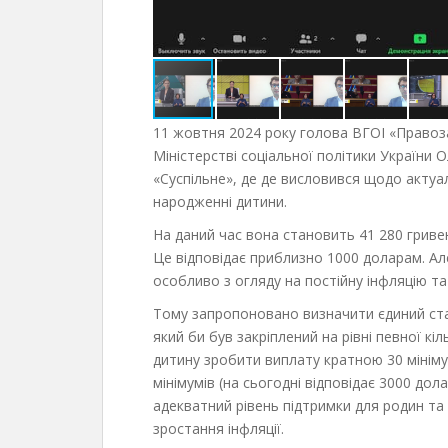
11 жовтня 2024 року голова ВГОІ «Правозах
Міністерстві соціальної політики України
«Суспільне», де де висловився щодо актуа
народженні дитини.
На даний час вона становить 41 280 гривень
Це відповідає приблизно 1000 доларам. Ал
особливо з огляду на постійну інфляцію та 
Тому запропоновано визначити єдиний ста
який би був закріплений на рівні певної кі
дитину зробити виплату кратною 30 мінімум
мінімумів (на сьогодні відповідає 3000 до
адекватний рівень підтримки для родин т
зростання інфляції.