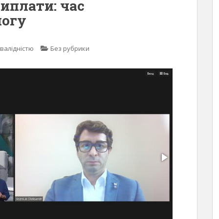
виплати: час
могу
нвалідністю
Без рубрики