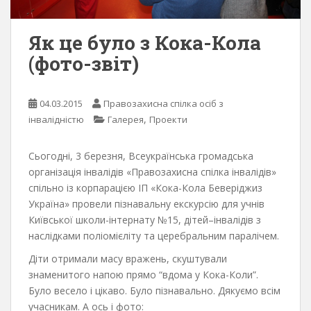
Як це було з Кока-Кола
(фото-звіт)
04.03.2015
Правозахисна спілка осіб з
,
інвалідністю
Галерея
Проекти
Сьогодні, 3 березня, Всеукраїнська громадська
організація інвалідів «Правозахисна спілка інвалідів»
спільно із корпарацією ІП «Кока-Кола Беверіджиз
Україна» провели пізнавальну екскурсію для учнів
Київської школи-інтернату №15, дітей–інвалідів з
наслідками поліомієліту та церебральним паралічем.
Діти отримали масу вражень, скуштували
знаменитого напою прямо “вдома у Кока-Коли”.
Було весело і цікаво. Було пізнавально. Дякуємо всім
учасникам. А ось і фото: