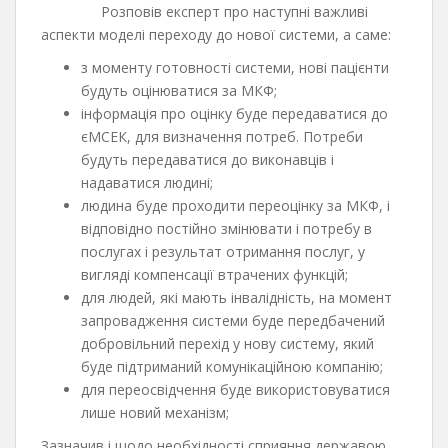
Розповів експерт про наступні важливі
аспекти моделі переходу до нової системи, а саме:
з моменту готовності системи, нові пацієнти
будуть оцінюватися за МКФ;
інформація про оцінку буде передаватися до
єМСЕК, для визначення потреб. Потреби
будуть передаватися до виконавців і
надаватися людині;
людина буде проходити переоцінку за МКФ, і
відповідно постійно змінювати і потребу в
послугах і результат отримання послуг, у
вигляді компенсації втрачених функцій;
для людей, які мають інвалідність, на момент
запровадження системи буде передбачений
добровільний перехід у нову систему, який
буде підтриманий комунікаційною компанію;
для переосвідчення буде використовуватися
лише новий механізм;
Зазначив і щодо необхідності сприяння державою