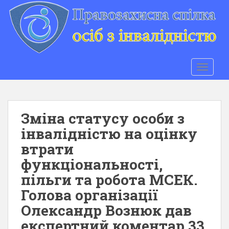
S
k
i
p
t
o
TOGGLE
m
a
i
n
Зміна статусу особи з
c
інвалідністю на оцінку
o
втрати
n
t
функціональності,
e
пільги та робота МСЕК.
n
Голова організації
t
Олександр Вознюк дав
експертний коментар 33