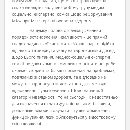
послугами. Нагадаємо, що ВГОІ «Правозахисна
спілка інвалідів» залучена робочу групу медико-
соціальної експертної комісії щодо реформування
МКФ при Міністерстві охорони здоров’я.
На думку Голови організації, чинний
порядок встановлення інвалідності – це прямий
спадок радянської системи та Україні варто відійти
від нього та звернути увагу на європейський досвід
щодо цього питання. Медико-соціальні експертні
комісії не дають змоги комплексно оцінити потреби
окремої людини та більш спрямовані на проблемах,
пов’язаних зі станом здоров’я, та відповідно не
можуть запропонувати достатньо дієві методи
відновлення функціонування. Щодо наявних 3
категорій інвалідності, то на сьогодні їх недостатньо
для визначення втрати функціональності людини,
доцільніше використовувати ступінь обмеження
функціонування, який обліковується у відсотковому
співвідношенні.