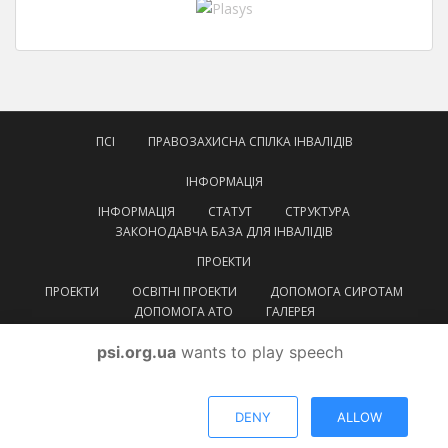
ПСІ
ПРАВОЗАХИСНА СПІЛКА ІНВАЛІДІВ
ІНФОРМАЦІЯ
ІНФОРМАЦІЯ
СТАТУТ
СТРУКТУРА
ЗАКОНОДАВЧА БАЗА ДЛЯ ІНВАЛІДІВ
ПРОЕКТИ
ПРОЕКТИ
ОСВІТНІ ПРОЕКТИ
ДОПОМОГА СИРОТАМ
ДОПОМОГА АТО
ГАЛЕРЕЯ
КОНТАКТИ
psi.org.ua
wants to play speech
УКРАЇНСЬКА
УКРАЇНСЬКА
ENGLISH
DENY
ALLOW
© ВГОІ
Правозахисна спілка інвалідів
Тема від
Colorlib
. Працює на
WordPress