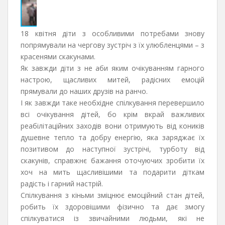
18 квітня діти з особливими потребами знову
попрямували на чергову зустріч з їх улюбленцями – з
красенями скакунами.
Як завжди діти з не аби яким очікуванням гарного
настрою, щасливих митей, радісних емоцій
прямували до наших друзів на ранчо.
І як завжди таке необхідне спілкування перевершило
всі очікування дітей, бо крім вкрай важливих
реабілітаційних заходів вони отримують від коників
душевне тепло та добру енергію, яка заряджає їх
позитивом до наступної зустрічі, турботу від
скакунів, справжнє бажання оточуючих зробити їх
хоч на мить щасливішими та подарити діткам
радість і гарний настрій.
Спілкування з кіньми зміцнює емоційний стан дітей,
робить їх здоровішими фізично та дає змогу
спілкуватися із звичайними людьми, які не